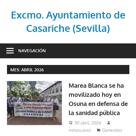
Saltar
al
Excmo. Ayuntamiento de
contenido
Casariche (Sevilla)
Web
oficial
NAVEGACIÓN
del
Ayuntamiento
MES:
ABRIL 2026
de
Casariche
Marea Blanca se ha
(Sevilla)
movilizado hoy en
Osuna en defensa de
la sanidad pública
30 abril, 2026
inmasuarez
Generales