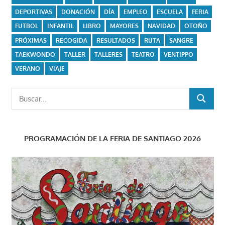
DEPORTIVAS
DONACIÓN
DÍA
EMPLEO
ESCUELA
FERIA
FUTBOL
INFANTIL
LIBRO
MAYORES
NAVIDAD
OTOÑO
PRÓXIMAS
RECOGIDA
RESULTADOS
RUTA
SANGRE
TAEKWONDO
TALLER
TALLERES
TEATRO
VENTIPPO
VERANO
VIAJE
Buscar:
BUSCAR
PROGRAMACIÓN DE LA FERIA DE SANTIAGO 2026