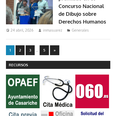
Concurso Nacional
de Dibujo sobre
Derechos Humanos
24 abril, 2026
inmasuarez
Generales
Paginación
…
Entradas
1
2
3
5
»
siguientes
de
RECURSOS
entradas