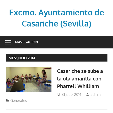
Saltar
al
Excmo. Ayuntamiento de
contenido
Casariche (Sevilla)
Web
oficial
NAVEGACIÓN
del
Ayuntamiento
MES:
JULIO 2014
de
Casariche
Casariche se sube a
(Sevilla)
la ola amarilla con
Pharrell Whilliam
31 julio, 2014
admin
Generales