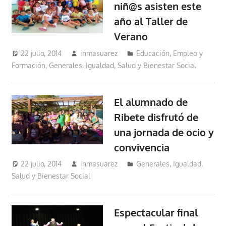
niñ@s asisten este
año al Taller de
Verano
22 julio, 2014
inmasuarez
Educación, Empleo y
Formación
,
Generales
,
Igualdad, Salud y Bienestar Social
El alumnado de
Ribete disfrutó de
una jornada de ocio y
convivencia
22 julio, 2014
inmasuarez
Generales
,
Igualdad,
Salud y Bienestar Social
Espectacular final