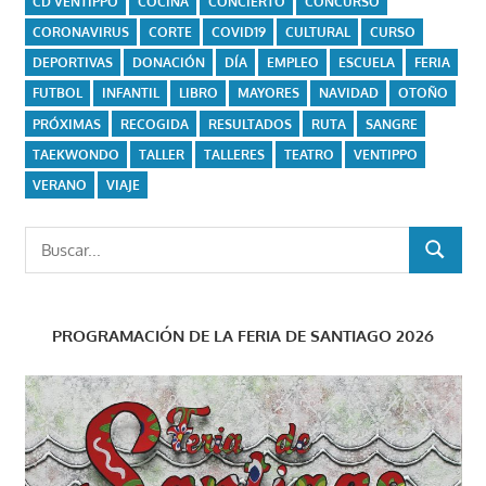
CD VENTIPPO
COCINA
CONCIERTO
CONCURSO
CORONAVIRUS
CORTE
COVID19
CULTURAL
CURSO
DEPORTIVAS
DONACIÓN
DÍA
EMPLEO
ESCUELA
FERIA
FUTBOL
INFANTIL
LIBRO
MAYORES
NAVIDAD
OTOÑO
PRÓXIMAS
RECOGIDA
RESULTADOS
RUTA
SANGRE
TAEKWONDO
TALLER
TALLERES
TEATRO
VENTIPPO
VERANO
VIAJE
Buscar:
BUSCAR
PROGRAMACIÓN DE LA FERIA DE SANTIAGO 2026