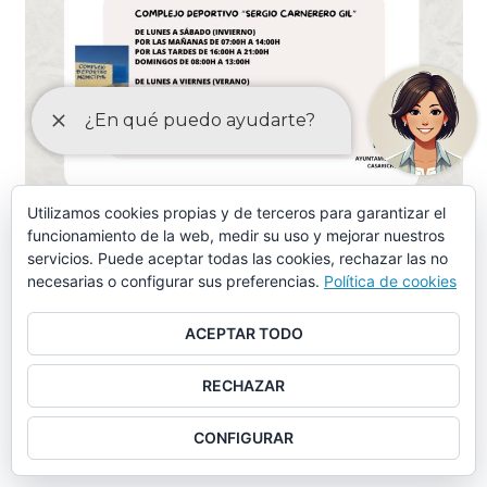
Utilizamos cookies propias y de terceros para garantizar el
funcionamiento de la web, medir su uso y mejorar nuestros
ORDENANZAS MAYO-2024
servicios. Puede aceptar todas las cookies, rechazar las no
necesarias o configurar sus preferencias.
Política de cookies
Ordenanza piscina municipal, instalaciones deportivas y
otros servicios similares (aprobación provisional)
ACEPTAR TODO
Ordenanza piscina municipal, instalaciones deportivas y
RECHAZAR
otros servicios similares (tasas)
CONFIGURAR
Ordenanza municipal de limpieza (aprobación provisional)