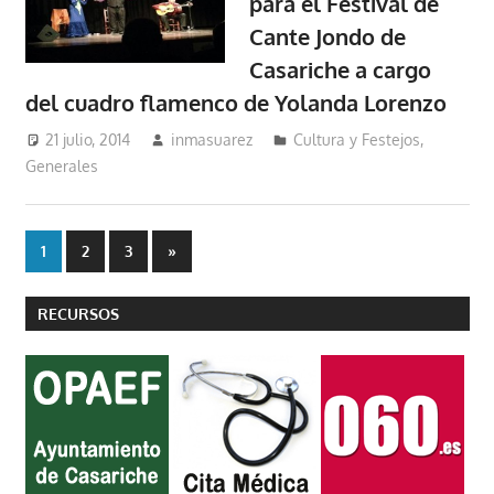
para el Festival de
Cante Jondo de
Casariche a cargo
del cuadro flamenco de Yolanda Lorenzo
21 julio, 2014
inmasuarez
Cultura y Festejos
,
Generales
Paginación
Entradas
1
2
3
»
siguientes
de
RECURSOS
entradas