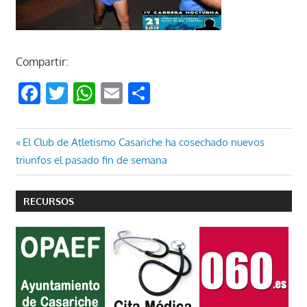
Compartir:
Facebook
Twitter
WhatsApp
Email
Compartir
Navegación
Entrada
El Club de Atletismo Casariche ha cosechado nuevos
anterior:
triunfos el pasado fin de semana
de
entradas
RECURSOS