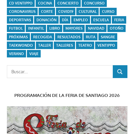
CD VENTIPPO
COCINA
CONCIERTO
CONCURSO
CORONAVIRUS
CORTE
COVID19
CULTURAL
CURSO
DEPORTIVAS
DONACIÓN
DÍA
EMPLEO
ESCUELA
FERIA
FUTBOL
INFANTIL
LIBRO
MAYORES
NAVIDAD
OTOÑO
PRÓXIMAS
RECOGIDA
RESULTADOS
RUTA
SANGRE
TAEKWONDO
TALLER
TALLERES
TEATRO
VENTIPPO
VERANO
VIAJE
Buscar:
BUSCAR
PROGRAMACIÓN DE LA FERIA DE SANTIAGO 2026