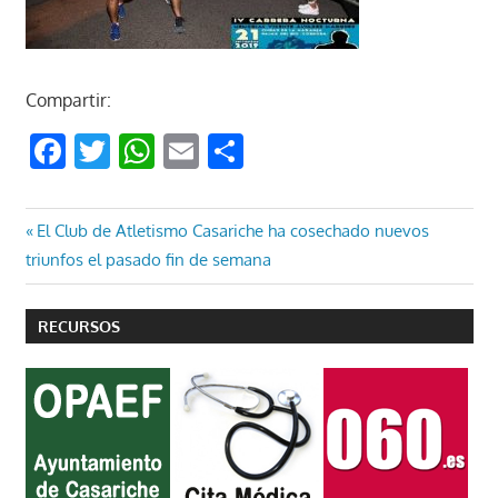
Compartir:
Facebook
Twitter
WhatsApp
Email
Compartir
Navegación
Entrada
El Club de Atletismo Casariche ha cosechado nuevos
anterior:
triunfos el pasado fin de semana
de
entradas
RECURSOS