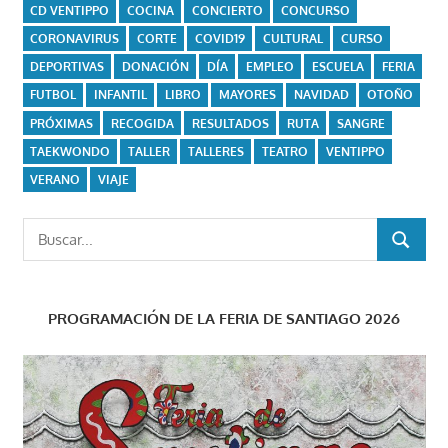
CD VENTIPPO
COCINA
CONCIERTO
CONCURSO
CORONAVIRUS
CORTE
COVID19
CULTURAL
CURSO
DEPORTIVAS
DONACIÓN
DÍA
EMPLEO
ESCUELA
FERIA
FUTBOL
INFANTIL
LIBRO
MAYORES
NAVIDAD
OTOÑO
PRÓXIMAS
RECOGIDA
RESULTADOS
RUTA
SANGRE
TAEKWONDO
TALLER
TALLERES
TEATRO
VENTIPPO
VERANO
VIAJE
Buscar:
BUSCAR
PROGRAMACIÓN DE LA FERIA DE SANTIAGO 2026