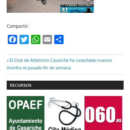
Compartir:
Facebook
Twitter
WhatsApp
Email
Compartir
Navegación
Entrada
El Club de Atletismo Casariche ha cosechado nuevos
anterior:
triunfos el pasado fin de semana
de
entradas
RECURSOS