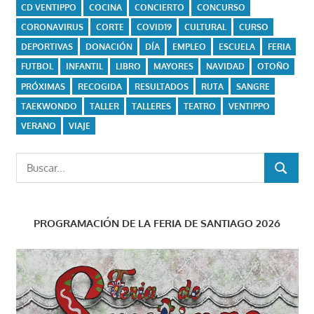
CD VENTIPPO
COCINA
CONCIERTO
CONCURSO
CORONAVIRUS
CORTE
COVID19
CULTURAL
CURSO
DEPORTIVAS
DONACIÓN
DÍA
EMPLEO
ESCUELA
FERIA
FUTBOL
INFANTIL
LIBRO
MAYORES
NAVIDAD
OTOÑO
PRÓXIMAS
RECOGIDA
RESULTADOS
RUTA
SANGRE
TAEKWONDO
TALLER
TALLERES
TEATRO
VENTIPPO
VERANO
VIAJE
Buscar:
BUSCAR
PROGRAMACIÓN DE LA FERIA DE SANTIAGO 2026