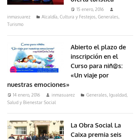
15 enero, 2016
inmasuarez
Alcaldía
,
Cultura y Festejos
,
Generales
,
Turismo
Abierto el plazo de
inscripción en el
Curso para niñ@s:
«Un viaje por
nuestras emociones»
14 enero, 2016
inmasuarez
Generales
,
Igualdad,
Salud y Bienestar Social
La Obra Social La
Caixa premia seis