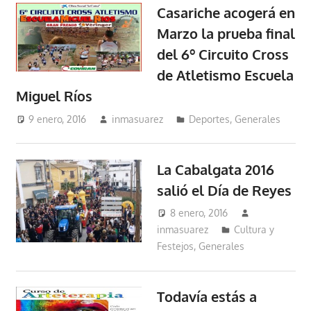
Casariche acogerá en
Marzo la prueba final
del 6º Circuito Cross
de Atletismo Escuela
Miguel Ríos
9 enero, 2016
inmasuarez
Deportes
,
Generales
La Cabalgata 2016
salió el Día de Reyes
8 enero, 2016
inmasuarez
Cultura y
Festejos
,
Generales
Todavía estás a