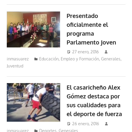
Presentado
oficialmente el
programa
Parlamento Joven
27 enero, 2016
inmasuarez
Educación, Empleo y Formación
,
Generales
,
Juventud
El casaricheño Alex
Gómez destaca por
sus cualidades para
el deporte de fuerza
26 enero, 2016
inmasuarez
Deportes
,
Generales