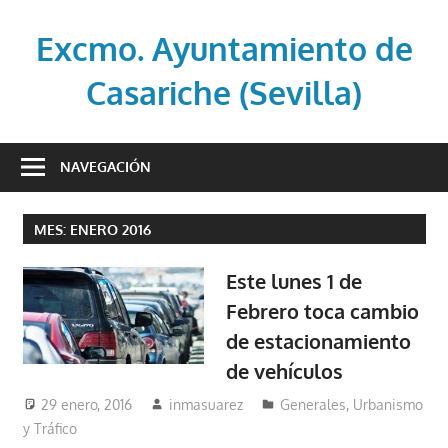
Saltar
al
Excmo. Ayuntamiento de
contenido
Casariche (Sevilla)
Web
oficial
NAVEGACIÓN
del
Ayuntamiento
MES:
ENERO 2016
de
Casariche
Este lunes 1 de
(Sevilla)
Febrero toca cambio
de estacionamiento
de vehículos
29 enero, 2016
inmasuarez
Generales
,
Urbanismo
y Tráfico