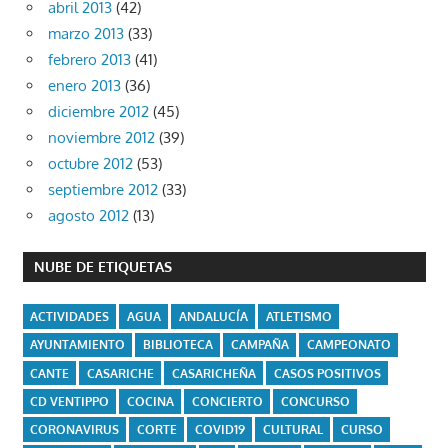
abril 2013
(42)
marzo 2013
(33)
febrero 2013
(41)
enero 2013
(36)
diciembre 2012
(45)
noviembre 2012
(39)
octubre 2012
(53)
septiembre 2012
(33)
agosto 2012
(13)
NUBE DE ETIQUETAS
ACTIVIDADES
AGUA
ANDALUCÍA
ATLETISMO
AYUNTAMIENTO
BIBLIOTECA
CAMPAÑA
CAMPEONATO
CANTE
CASARICHE
CASARICHEÑA
CASOS POSITIVOS
CD VENTIPPO
COCINA
CONCIERTO
CONCURSO
CORONAVIRUS
CORTE
COVID19
CULTURAL
CURSO