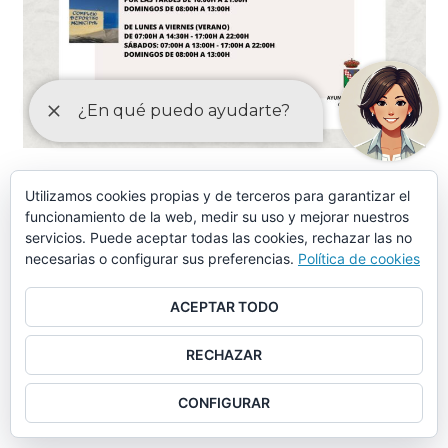
ORDENANZAS MAYO-2024
Utilizamos cookies propias y de terceros para garantizar el
funcionamiento de la web, medir su uso y mejorar nuestros
Ordenanza piscina municipal, instalaciones deportivas y
servicios. Puede aceptar todas las cookies, rechazar las no
otros servicios similares (aprobación provisional)
necesarias o configurar sus preferencias.
Política de cookies
Ordenanza piscina municipal, instalaciones deportivas y
ACEPTAR TODO
otros servicios similares (tasas)
RECHAZAR
Ordenanza municipal de limpieza (aprobación provisional)
CONFIGURAR
Ordenanza municipal de limpieza (artículos)