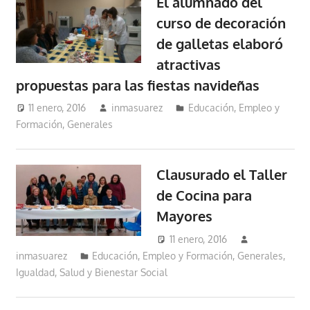
El alumnado del
curso de decoración
de galletas elaboró
atractivas
propuestas para las fiestas navideñas
11 enero, 2016
inmasuarez
Educación, Empleo y
Formación
,
Generales
Clausurado el Taller
de Cocina para
Mayores
11 enero, 2016
inmasuarez
Educación, Empleo y Formación
,
Generales
,
Igualdad, Salud y Bienestar Social