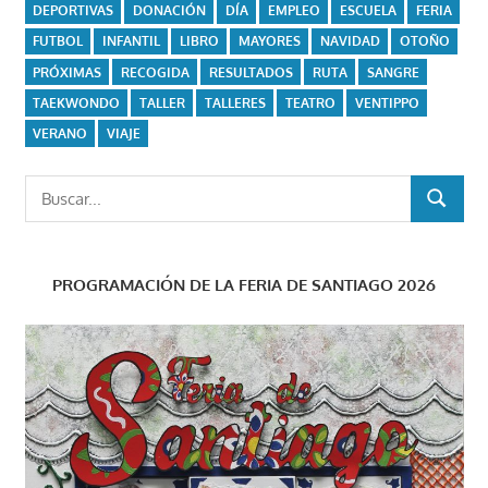
DEPORTIVAS
DONACIÓN
DÍA
EMPLEO
ESCUELA
FERIA
FUTBOL
INFANTIL
LIBRO
MAYORES
NAVIDAD
OTOÑO
PRÓXIMAS
RECOGIDA
RESULTADOS
RUTA
SANGRE
TAEKWONDO
TALLER
TALLERES
TEATRO
VENTIPPO
VERANO
VIAJE
Buscar:
BUSCAR
PROGRAMACIÓN DE LA FERIA DE SANTIAGO 2026