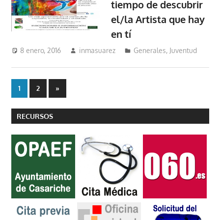
tiempo de descubrir
el/la Artista que hay
en tí
8 enero, 2016
inmasuarez
Generales
,
Juventud
Paginación
Entradas
1
2
»
siguientes
de
RECURSOS
entradas