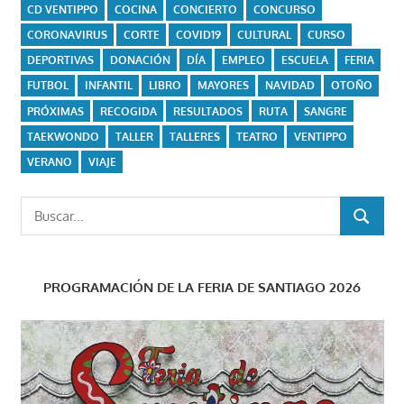
CD VENTIPPO
COCINA
CONCIERTO
CONCURSO
CORONAVIRUS
CORTE
COVID19
CULTURAL
CURSO
DEPORTIVAS
DONACIÓN
DÍA
EMPLEO
ESCUELA
FERIA
FUTBOL
INFANTIL
LIBRO
MAYORES
NAVIDAD
OTOÑO
PRÓXIMAS
RECOGIDA
RESULTADOS
RUTA
SANGRE
TAEKWONDO
TALLER
TALLERES
TEATRO
VENTIPPO
VERANO
VIAJE
Buscar:
BUSCAR
PROGRAMACIÓN DE LA FERIA DE SANTIAGO 2026