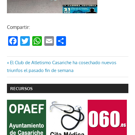
Compartir:
Facebook
Twitter
WhatsApp
Email
Compartir
Navegación
Entrada
El Club de Atletismo Casariche ha cosechado nuevos
anterior:
triunfos el pasado fin de semana
de
entradas
RECURSOS