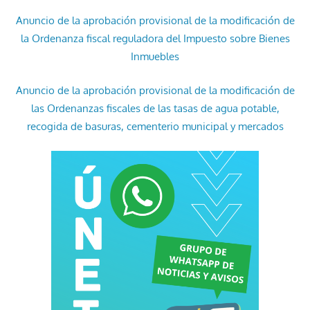
Anuncio de la aprobación provisional de la modificación de
la Ordenanza fiscal reguladora del Impuesto sobre Bienes
Inmuebles
Anuncio de la aprobación provisional de la modificación de
las Ordenanzas fiscales de las tasas de agua potable,
recogida de basuras, cementerio municipal y mercados