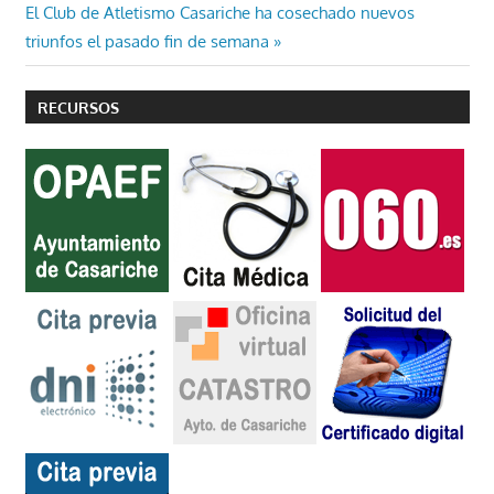
de
Entrada
El Club de Atletismo Casariche ha cosechado nuevos
entradas
siguiente:
triunfos el pasado fin de semana
RECURSOS