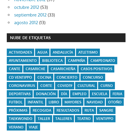
octubre 2012
(53)
septiembre 2012
(33)
agosto 2012
(13)
NUBE DE ETIQUETAS
ACTIVIDADES
AGUA
ANDALUCÍA
ATLETISMO
AYUNTAMIENTO
BIBLIOTECA
CAMPAÑA
CAMPEONATO
CANTE
CASARICHE
CASARICHEÑA
CASOS POSITIVOS
CD VENTIPPO
COCINA
CONCIERTO
CONCURSO
CORONAVIRUS
CORTE
COVID19
CULTURAL
CURSO
DEPORTIVAS
DONACIÓN
DÍA
EMPLEO
ESCUELA
FERIA
FUTBOL
INFANTIL
LIBRO
MAYORES
NAVIDAD
OTOÑO
PRÓXIMAS
RECOGIDA
RESULTADOS
RUTA
SANGRE
TAEKWONDO
TALLER
TALLERES
TEATRO
VENTIPPO
VERANO
VIAJE