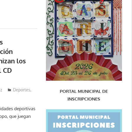
s
ación
nizan los
l CD
ez
Deportes
,
PORTAL MUNICIPAL DE
INSCRIPCIONES
vidades deportivas
ippo, que juegan