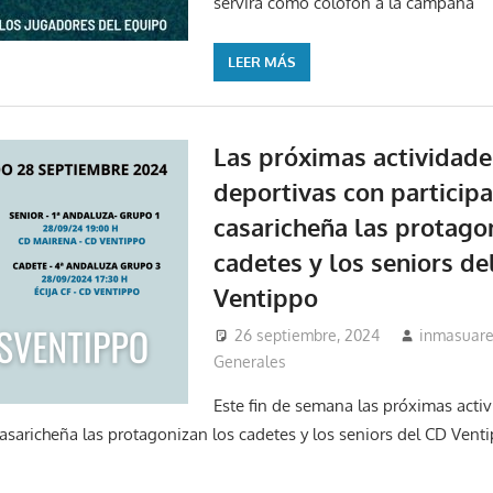
servirá como colofón a la campaña
LEER MÁS
Las próximas actividade
deportivas con particip
casaricheña las protago
cadetes y los seniors de
Ventippo
26 septiembre, 2024
inmasuar
Generales
Este fin de semana las próximas acti
casaricheña las protagonizan los cadetes y los seniors del CD Vent