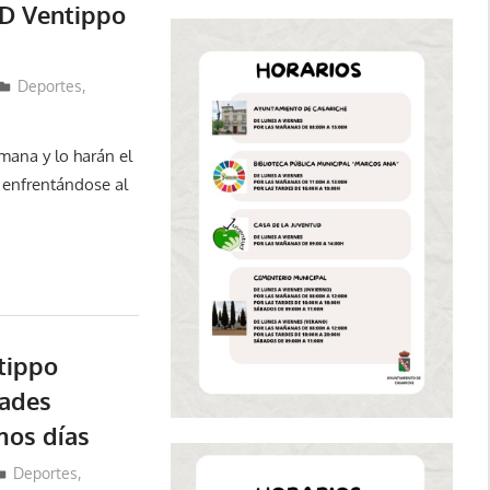
CD Ventippo
Deportes
,
mana y lo harán el
 enfrentándose al
tippo
dades
mos días
Deportes
,