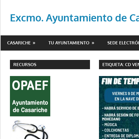
Saltar
al
Excmo. Ayuntamiento de Cas
contenido
Web
oficial
CASARICHE
TU AYUNTAMIENTO
SEDE ELECTRÓ
del
Ayuntamiento
de
RECURSOS
ETIQUETA:
CD VE
Casariche
(Sevilla)