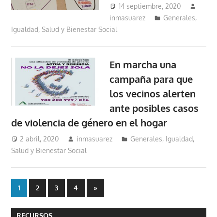
14 septiembre, 2020
inmasuarez
Generales
,
Igualdad, Salud y Bienestar Social
En marcha una
campaña para que
los vecinos alerten
ante posibles casos
de violencia de género en el hogar
2 abril, 2020
inmasuarez
Generales
,
Igualdad,
Salud y Bienestar Social
Paginación
Entradas
1
2
3
4
»
siguientes
de
RECURSOS