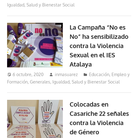
Igualdad, Salud y Bienestar Social
La Campaña “No es
No” ha sensibilizado
contra la Violencia
Sexual en el IES
Atalaya
6 octubre, 2020
inmasuarez
Educación, Empleo y
Formación
,
Generales
,
Igualdad, Salud y Bienestar Social
Colocadas en
Casariche 22 señales
contra la Violencia
de Género