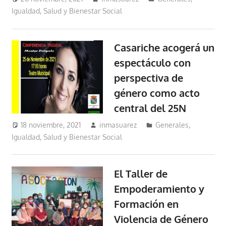
Igualdad, Salud y Bienestar Social
Casariche acogerá un
espectáculo con
perspectiva de
género como acto
central del 25N
18 noviembre, 2021
inmasuarez
Generales
,
Igualdad, Salud y Bienestar Social
El Taller de
Empoderamiento y
Formación en
Violencia de Género