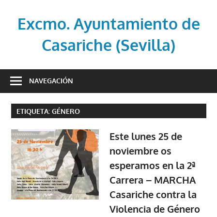
Saltar
al
Excmo. Ayuntamiento de
contenido
Casariche (Sevilla)
Web
oficial
NAVEGACIÓN
del
Ayuntamiento
ETIQUETA:
GÉNERO
de
Casariche
Este lunes 25 de
(Sevilla)
noviembre os
esperamos en la 2ª
Carrera – MARCHA
Casariche contra la
Violencia de Género