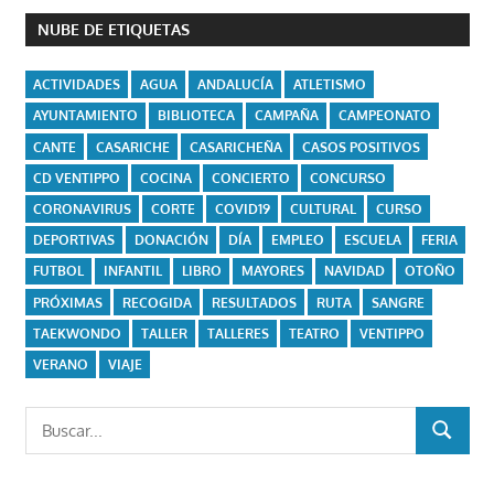
NUBE DE ETIQUETAS
ACTIVIDADES
AGUA
ANDALUCÍA
ATLETISMO
AYUNTAMIENTO
BIBLIOTECA
CAMPAÑA
CAMPEONATO
CANTE
CASARICHE
CASARICHEÑA
CASOS POSITIVOS
CD VENTIPPO
COCINA
CONCIERTO
CONCURSO
CORONAVIRUS
CORTE
COVID19
CULTURAL
CURSO
DEPORTIVAS
DONACIÓN
DÍA
EMPLEO
ESCUELA
FERIA
FUTBOL
INFANTIL
LIBRO
MAYORES
NAVIDAD
OTOÑO
PRÓXIMAS
RECOGIDA
RESULTADOS
RUTA
SANGRE
TAEKWONDO
TALLER
TALLERES
TEATRO
VENTIPPO
VERANO
VIAJE
Buscar:
BUSCAR