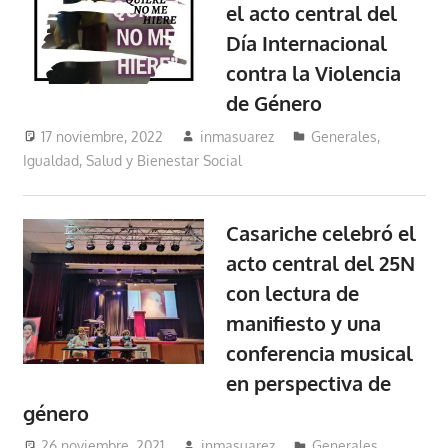
el acto central del
Día Internacional
contra la Violencia
de Género
17 noviembre, 2022
inmasuarez
Generales
,
Igualdad, Salud y Bienestar Social
Casariche celebró el
acto central del 25N
con lectura de
manifiesto y una
conferencia musical
en perspectiva de
género
26 noviembre, 2021
inmasuarez
Generales
,