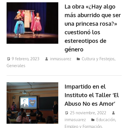
La obra «¿Hay algo
más aburrido que ser
una princesa rosa?»
cuestionó los
estereotipos de
género
9 febrero, 2023
inmasuarez
Cultura y Festejos
,
Generales
Impartido en el
Instituto el Taller ‘El
Abuso No es Amor’
25 noviembre, 2022
inmasuarez
Educación,
Empleo y Formación
,