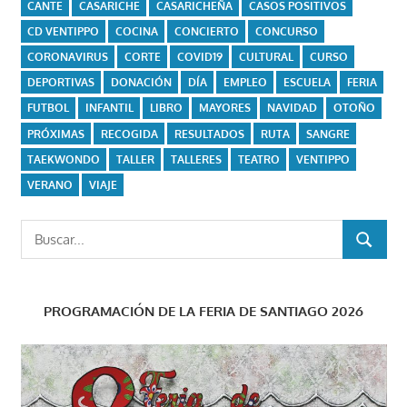
CANTE
CASARICHE
CASARICHEÑA
CASOS POSITIVOS
CD VENTIPPO
COCINA
CONCIERTO
CONCURSO
CORONAVIRUS
CORTE
COVID19
CULTURAL
CURSO
DEPORTIVAS
DONACIÓN
DÍA
EMPLEO
ESCUELA
FERIA
FUTBOL
INFANTIL
LIBRO
MAYORES
NAVIDAD
OTOÑO
PRÓXIMAS
RECOGIDA
RESULTADOS
RUTA
SANGRE
TAEKWONDO
TALLER
TALLERES
TEATRO
VENTIPPO
VERANO
VIAJE
Buscar:
BUSCAR
PROGRAMACIÓN DE LA FERIA DE SANTIAGO 2026