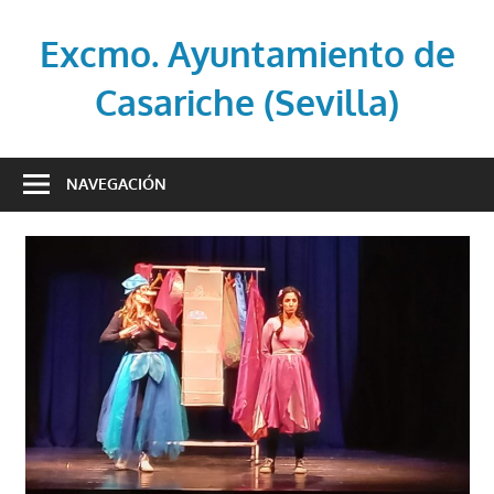
Saltar
al
Excmo. Ayuntamiento de
contenido
Casariche (Sevilla)
Web
oficial
NAVEGACIÓN
del
Ayuntamiento
de
Casariche
(Sevilla)