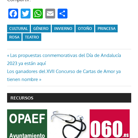
Facebook
Twitter
WhatsApp
Email
Compartir
CULTURAL
GÉNERO
INVIERNO
OTOÑO
PRINCESA
ROSA
TEATRO
Navegación
Entrada
Las propuestas conmemorativas del Día de Andalucía
anterior:
2023 ya están aquí
de
Entrada
Los ganadores del XVII Concurso de Cartas de Amor ya
entradas
siguiente:
tienen nombre
RECURSOS