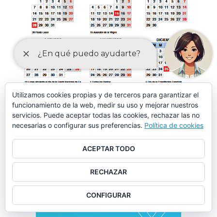
Utilizamos cookies propias y de terceros para garantizar el
funcionamiento de la web, medir su uso y mejorar nuestros
servicios. Puede aceptar todas las cookies, rechazar las no
Anuncio de la aprobación provisional de la modificación de
necesarias o configurar sus preferencias.
Política de cookies
la Ordenanza fiscal reguladora del Impuesto sobre Bienes
Inmuebles
ACEPTAR TODO
Anuncio de la aprobación provisional de la modificación de
RECHAZAR
las Ordenanzas fiscales de las tasas de agua potable,
recogida de basuras, cementerio municipal y mercados
CONFIGURAR