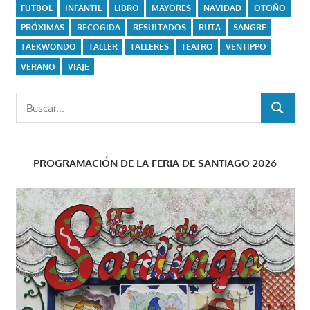
FUTBOL
INFANTIL
LIBRO
MAYORES
NAVIDAD
OTOÑO
PRÓXIMAS
RECOGIDA
RESULTADOS
RUTA
SANGRE
TAEKWONDO
TALLER
TALLERES
TEATRO
VENTIPPO
VERANO
VIAJE
Buscar:
BUSCAR
PROGRAMACIÓN DE LA FERIA DE SANTIAGO 2026