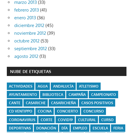
marzo 2013
(33)
febrero 2013
(41)
enero 2013
(36)
diciembre 2012
(45)
noviembre 2012
(39)
octubre 2012
(53)
septiembre 2012
(33)
agosto 2012
(13)
NUBE DE ETIQUETAS
ACTIVIDADES
AGUA
ANDALUCÍA
ATLETISMO
AYUNTAMIENTO
BIBLIOTECA
CAMPAÑA
CAMPEONATO
CANTE
CASARICHE
CASARICHEÑA
CASOS POSITIVOS
CD VENTIPPO
COCINA
CONCIERTO
CONCURSO
CORONAVIRUS
CORTE
COVID19
CULTURAL
CURSO
DEPORTIVAS
DONACIÓN
DÍA
EMPLEO
ESCUELA
FERIA