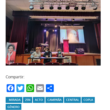
Compartir:
Facebook
Twitter
WhatsApp
Email
Compartir
. MIRADA
25N
ACTO
CAMPAÑA
CENTRAL
COPLA
GÉNERO