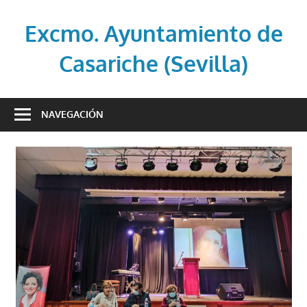
Saltar
al
Excmo. Ayuntamiento de
contenido
Casariche (Sevilla)
Web
oficial
NAVEGACIÓN
del
Ayuntamiento
de
Casariche
(Sevilla)