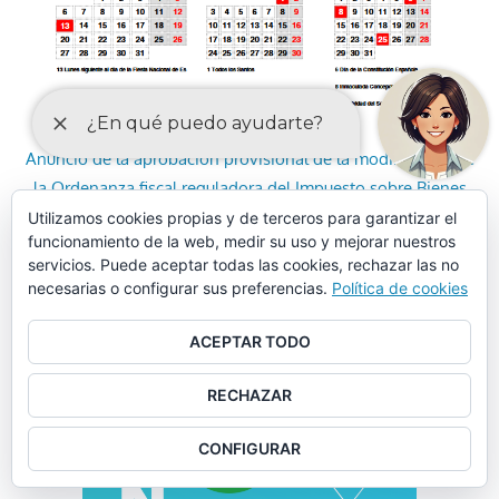
Anuncio de la aprobación provisional de la modificación de
la Ordenanza fiscal reguladora del Impuesto sobre Bienes
Inmuebles
Utilizamos cookies propias y de terceros para garantizar el
funcionamiento de la web, medir su uso y mejorar nuestros
servicios. Puede aceptar todas las cookies, rechazar las no
Anuncio de la aprobación provisional de la modificación de
necesarias o configurar sus preferencias.
Política de cookies
las Ordenanzas fiscales de las tasas de agua potable,
recogida de basuras, cementerio municipal y mercados
ACEPTAR TODO
RECHAZAR
CONFIGURAR