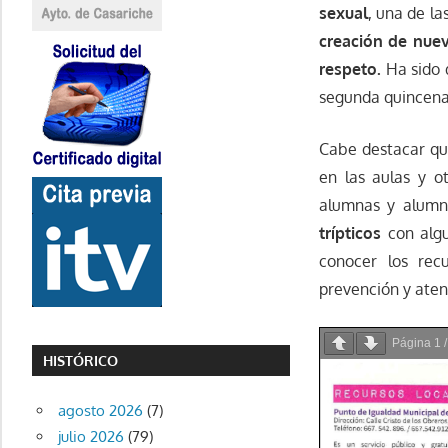
sexual
, una de l
creación de nuev
respeto.
Ha sido d
segunda quincena 
Cabe destacar q
en las aulas y o
alumnas y alumno
trípticos
con algu
conocer los recu
prevención y atenc
Página
1
HISTÓRICO
agosto 2026
(7)
julio 2026
(79)