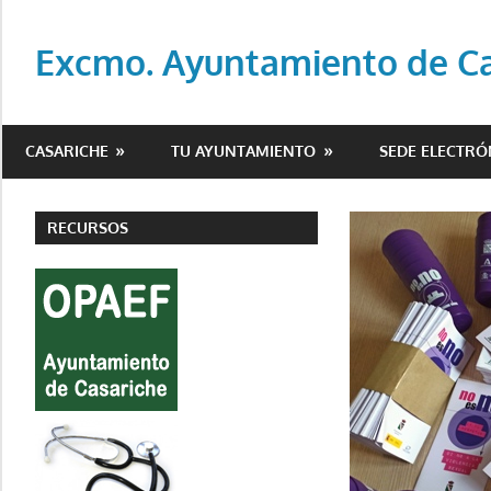
Saltar
al
Excmo. Ayuntamiento de Cas
contenido
Web
oficial
CASARICHE
TU AYUNTAMIENTO
SEDE ELECTRÓ
del
Ayuntamiento
de
RECURSOS
Casariche
(Sevilla)