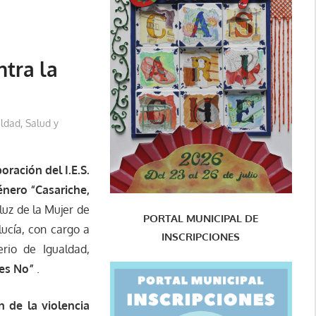
tra la
ldad, Salud y
oración del I.E.S.
énero “Casariche,
luz de la Mujer de
PORTAL MUNICIPAL DE
lucía, con cargo a
INSCRIPCIONES
rio de Igualdad,
 es No”
.
n de la violencia