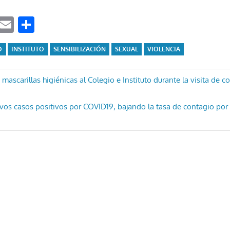
ook
tter
WhatsApp
Email
Compartir
O
INSTITUTO
SENSIBILIZACIÓN
SEXUAL
VIOLENCIA
ón
mascarillas higiénicas al Colegio e Instituto durante la visita de 
os casos positivos por COVID19, bajando la tasa de contagio por