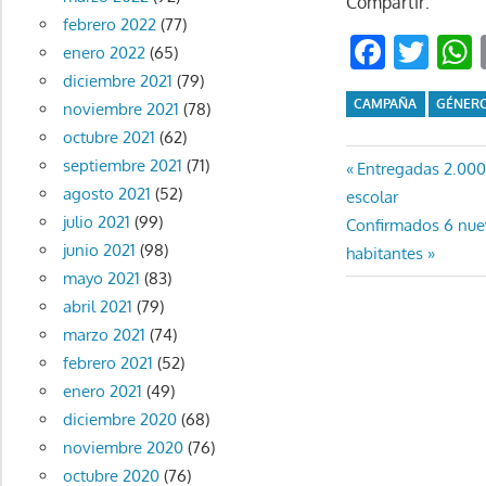
Compartir:
febrero 2022
(77)
Faceb
Twi
enero 2022
(65)
diciembre 2021
(79)
CAMPAÑA
GÉNER
noviembre 2021
(78)
octubre 2021
(62)
Navegaci
septiembre 2021
(71)
Entrada
Entregadas 2.000 
agosto 2021
(52)
anterior:
escolar
de
julio 2021
(99)
Entrada
Confirmados 6 nuev
entradas
junio 2021
(98)
siguiente:
habitantes
mayo 2021
(83)
abril 2021
(79)
marzo 2021
(74)
febrero 2021
(52)
enero 2021
(49)
diciembre 2020
(68)
noviembre 2020
(76)
octubre 2020
(76)