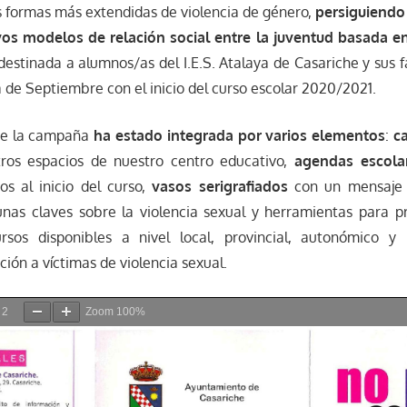
as formas más extendidas de violencia de género,
persiguiendo
os modelos de relación social entre la juventud basada en
estinada a alumnos/as del I.E.S. Atalaya de Casariche y sus f
de Septiembre con el inicio del curso escolar 2020/2021.
ue la campaña
ha estado integrada por varios elementos
:
ca
tros espacios de nuestro centro educativo,
agendas escola
s al inicio del curso,
vasos serigrafiados
con un mensaje c
nas claves sobre la violencia sexual y herramientas para p
rsos disponibles a nivel local, provincial, autonómico y
ión a víctimas de violencia sexual.
/
2
Zoom
100%