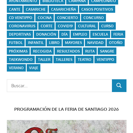
AYUNTAMIENTO
BIBLIOTECA
CAMPAÑA
CAMPEONATO
CANTE
CASARICHE
CASARICHEÑA
CASOS POSITIVOS
CD VENTIPPO
COCINA
CONCIERTO
CONCURSO
CORONAVIRUS
CORTE
COVID19
CULTURAL
CURSO
DEPORTIVAS
DONACIÓN
DÍA
EMPLEO
ESCUELA
FERIA
FUTBOL
INFANTIL
LIBRO
MAYORES
NAVIDAD
OTOÑO
PRÓXIMAS
RECOGIDA
RESULTADOS
RUTA
SANGRE
TAEKWONDO
TALLER
TALLERES
TEATRO
VENTIPPO
VERANO
VIAJE
Buscar:
BUSCAR
PROGRAMACIÓN DE LA FERIA DE SANTIAGO 2026