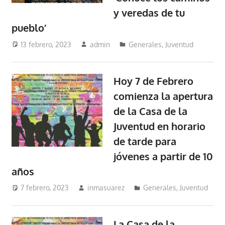
y veredas de tu
pueblo’
13 febrero, 2023
admin
Generales
,
Juventud
Hoy 7 de Febrero
comienza la apertura
de la Casa de la
Juventud en horario
de tarde para
jóvenes a partir de 10
años
7 febrero, 2023
inmasuarez
Generales
,
Juventud
La Casa de la