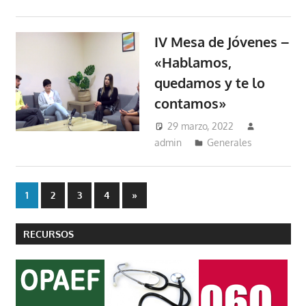
IV Mesa de Jóvenes –
«Hablamos,
quedamos y te lo
contamos»
29 marzo, 2022
admin
Generales
Paginación
Entradas
1
2
3
4
»
siguientes
de
RECURSOS
entradas