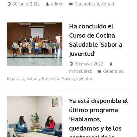
30 junio, 2022
admin
Generales
,
Juventud
Ha concluido el
Curso de Cocina
Saludable ‘Sabor a
Juventud’
30 mayo, 2022
inmasuarez
Generales
,
Igualdad, Salud y Bienestar Social
,
Juventud
Ya está disponible el
último programa
‘Hablamos,
quedamos y te los