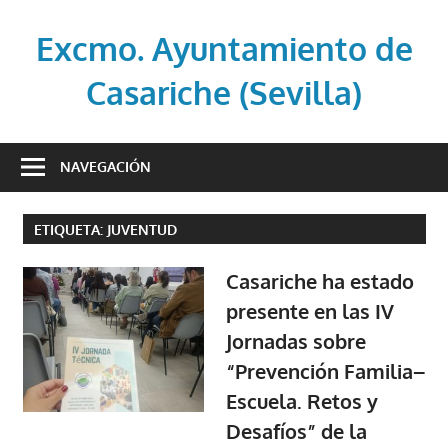
Saltar
al
Excmo. Ayuntamiento de
contenido
Casariche (Sevilla)
Web
oficial
NAVEGACIÓN
del
Ayuntamiento
ETIQUETA:
JUVENTUD
de
Casariche
Casariche ha estado
(Sevilla)
presente en las IV
Jornadas sobre
“Prevención Familia–
Escuela. Retos y
Desafíos” de la