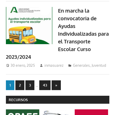
En marcha la
convocatoria de
Ayudas
Individualizadas para
el Transporte
Escolar Curso
2023/2024
30 enero, 2025
inmasuarez
Generales
,
Juventud
Paginación
…
Entradas
1
2
3
43
»
siguientes
de
RECURSOS
entradas