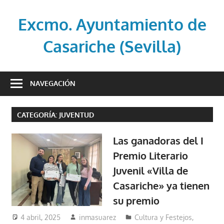
Saltar
al
Excmo. Ayuntamiento de
contenido
Casariche (Sevilla)
Web
oficial
NAVEGACIÓN
del
Ayuntamiento
CATEGORÍA:
JUVENTUD
de
Casariche
Las ganadoras del I
(Sevilla)
Premio Literario
Juvenil «Villa de
Casariche» ya tienen
su premio
4 abril, 2025
inmasuarez
Cultura y Festejos
,