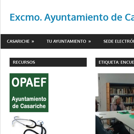
Saltar
al
Excmo. Ayuntamiento de Cas
contenido
Web
oficial
CASARICHE
TU AYUNTAMIENTO
SEDE ELECTRÓ
del
Ayuntamiento
de
RECURSOS
ETIQUETA:
ENCU
Casariche
(Sevilla)