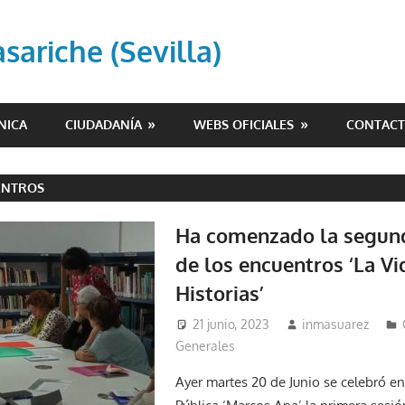
ariche (Sevilla)
NICA
CIUDADANÍA
WEBS OFICIALES
CONTAC
ENTROS
Ha comenzado la segund
de los encuentros ‘La Vi
Historias’
21 junio, 2023
inmasuarez
Generales
Ayer martes 20 de Junio se celebró en 