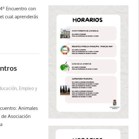
 4º Encuentro con
el cual aprenderás
ntros
»
ducación, Empleo y
Encuentro: Animales
s de Asociación
ta