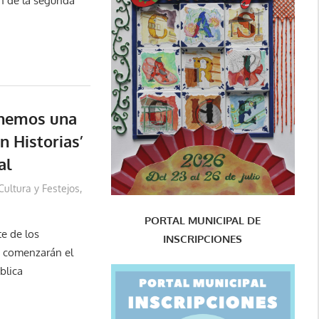
ón de la segunda
enemos una
n Historias’
al
Cultura y Festejos
,
PORTAL MUNICIPAL DE
e de los
INSCRIPCIONES
e comenzarán el
blica