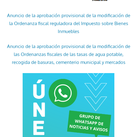
Anuncio de la aprobación provisional de la modificación de
la Ordenanza fiscal reguladora del Impuesto sobre Bienes
Inmuebles
Anuncio de la aprobación provisional de la modificación de
las Ordenanzas fiscales de las tasas de agua potable,
recogida de basuras, cementerio municipal y mercados