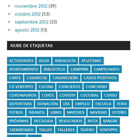
noviembre 2012
(39)
octubre 2012
(53)
septiembre 2012
(33)
agosto 2012
(13)
NUBE DE ETIQUETAS
ACTIVIDADES
AGUA
ANDALUCÍA
ATLETISMO
AYUNTAMIENTO
BIBLIOTECA
CAMPAÑA
CAMPEONATO
CANTE
CASARICHE
CASARICHEÑA
CASOS POSITIVOS
CD VENTIPPO
COCINA
CONCIERTO
CONCURSO
CORONAVIRUS
CORTE
COVID19
CULTURAL
CURSO
DEPORTIVAS
DONACIÓN
DÍA
EMPLEO
ESCUELA
FERIA
FUTBOL
INFANTIL
LIBRO
MAYORES
NAVIDAD
OTOÑO
PRÓXIMAS
RECOGIDA
RESULTADOS
RUTA
SANGRE
TAEKWONDO
TALLER
TALLERES
TEATRO
VENTIPPO