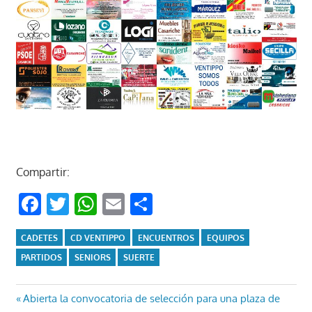
Compartir:
Facebook
Twitter
WhatsApp
Email
Compartir
CADETES
CD VENTIPPO
ENCUENTROS
EQUIPOS
PARTIDOS
SENIORS
SUERTE
Navegación
Entrada
Abierta la convocatoria de selección para una plaza de