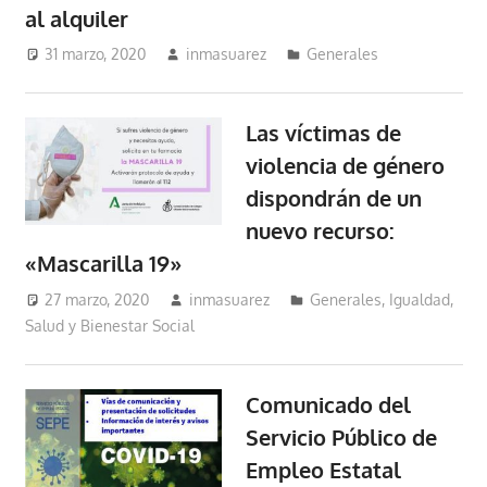
al alquiler
31 marzo, 2020
inmasuarez
Generales
Las víctimas de
violencia de género
dispondrán de un
nuevo recurso:
«Mascarilla 19»
27 marzo, 2020
inmasuarez
Generales
,
Igualdad,
Salud y Bienestar Social
Comunicado del
Servicio Público de
Empleo Estatal