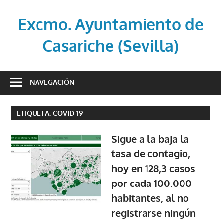
Saltar
al
Excmo. Ayuntamiento de
contenido
Casariche (Sevilla)
Web
oficial
NAVEGACIÓN
del
Ayuntamiento
ETIQUETA:
COVID-19
de
Casariche
Sigue a la baja la
(Sevilla)
tasa de contagio,
hoy en 128,3 casos
por cada 100.000
habitantes, al no
registrarse ningún