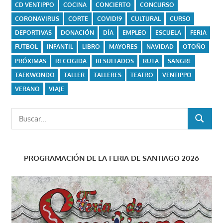
CD VENTIPPO
COCINA
CONCIERTO
CONCURSO
CORONAVIRUS
CORTE
COVID19
CULTURAL
CURSO
DEPORTIVAS
DONACIÓN
DÍA
EMPLEO
ESCUELA
FERIA
FUTBOL
INFANTIL
LIBRO
MAYORES
NAVIDAD
OTOÑO
PRÓXIMAS
RECOGIDA
RESULTADOS
RUTA
SANGRE
TAEKWONDO
TALLER
TALLERES
TEATRO
VENTIPPO
VERANO
VIAJE
Buscar:
BUSCAR
PROGRAMACIÓN DE LA FERIA DE SANTIAGO 2026