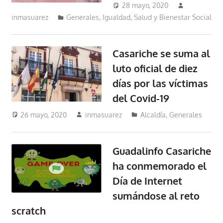
28 mayo, 2020
inmasuarez
Generales
,
Igualdad, Salud y Bienestar Social
Casariche se suma al
luto oficial de diez
días por las víctimas
del Covid-19
26 mayo, 2020
inmasuarez
Alcaldía
,
Generales
Guadalinfo Casariche
ha conmemorado el
Día de Internet
sumándose al reto
scratch