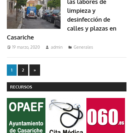
las labores de
limpieza y
desinfección de
calles y plazas en
Casariche
19 marzo, 2020
admin
Generales
Paginación
Entradas
1
2
»
siguientes
de
RECURSOS
entradas