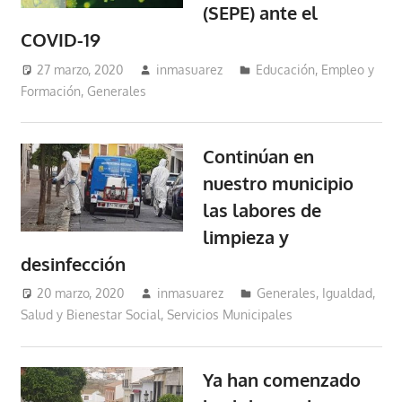
(SEPE) ante el
COVID-19
27 marzo, 2020
inmasuarez
Educación, Empleo y
Formación
,
Generales
Continúan en
nuestro municipio
las labores de
limpieza y
desinfección
20 marzo, 2020
inmasuarez
Generales
,
Igualdad,
Salud y Bienestar Social
,
Servicios Municipales
Ya han comenzado