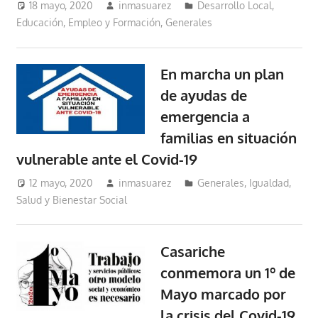
18 mayo, 2020
inmasuarez
Desarrollo Local
,
Educación, Empleo y Formación
,
Generales
En marcha un plan
de ayudas de
emergencia a
familias en situación
vulnerable ante el Covid-19
12 mayo, 2020
inmasuarez
Generales
,
Igualdad,
Salud y Bienestar Social
Casariche
conmemora un 1º de
Mayo marcado por
la crisis del Covid-19