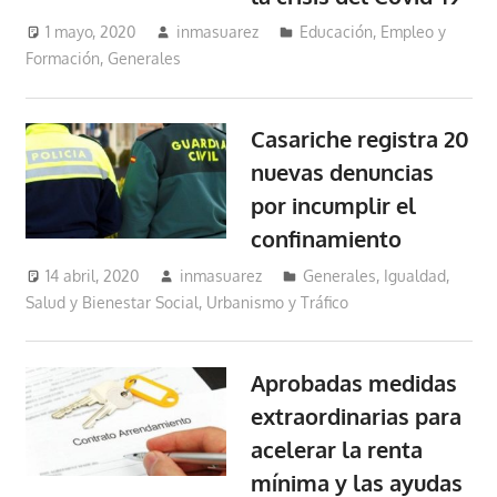
1 mayo, 2020
inmasuarez
Educación, Empleo y
Formación
,
Generales
Casariche registra 20
nuevas denuncias
por incumplir el
confinamiento
14 abril, 2020
inmasuarez
Generales
,
Igualdad,
Salud y Bienestar Social
,
Urbanismo y Tráfico
Aprobadas medidas
extraordinarias para
acelerar la renta
mínima y las ayudas