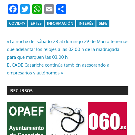
Facebook
Twitter
WhatsApp
Email
Compartir
COVID-19
ERTES
INFORMACIÓN
INTERÉS
SEPE
Navegación
Entrada
La noche del sábado 28 al domingo 29 de Marzo tenemos
anterior:
que adelantar los relojes a las 02.00 h de la madrugada
de
para que marquen las 03.00 h
entradas
Entrada
El CADE Casariche continúa también asesorando a
siguiente:
empresarios y autónomos
RECURSOS