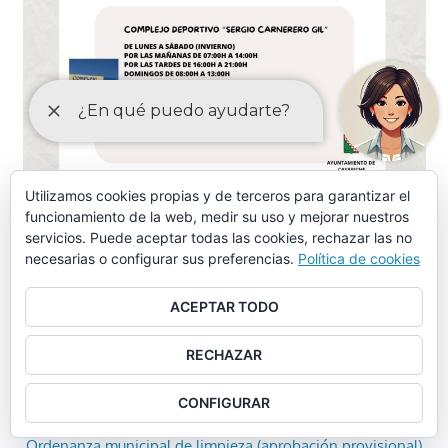
Utilizamos cookies propias y de terceros para garantizar el
funcionamiento de la web, medir su uso y mejorar nuestros
servicios. Puede aceptar todas las cookies, rechazar las no
ORDENANZAS MAYO-2024
necesarias o configurar sus preferencias.
Política de cookies
Ordenanza piscina municipal, instalaciones deportivas y
ACEPTAR TODO
otros servicios similares (aprobación provisional)
RECHAZAR
Ordenanza piscina municipal, instalaciones deportivas y
otros servicios similares (tasas)
CONFIGURAR
Ordenanza municipal de limpieza (aprobación provisional)