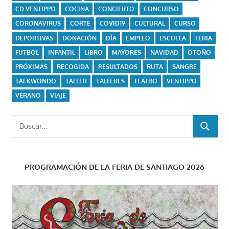
CD VENTIPPO
COCINA
CONCIERTO
CONCURSO
CORONAVIRUS
CORTE
COVID19
CULTURAL
CURSO
DEPORTIVAS
DONACIÓN
DÍA
EMPLEO
ESCUELA
FERIA
FUTBOL
INFANTIL
LIBRO
MAYORES
NAVIDAD
OTOÑO
PRÓXIMAS
RECOGIDA
RESULTADOS
RUTA
SANGRE
TAEKWONDO
TALLER
TALLERES
TEATRO
VENTIPPO
VERANO
VIAJE
Buscar:
BUSCAR
PROGRAMACIÓN DE LA FERIA DE SANTIAGO 2026