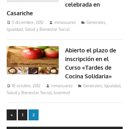
celebrada en
Casariche
5 diciembre, 2012
inmasuarez
Generales
,
Igualdad, Salud y Bienestar Social
Abierto el plazo de
inscripción en el
Curso «Tardes de
Cocina Solidaria»
10 octubre, 2012
inmasuarez
Generales
,
Igualdad,
Salud y Bienestar Social
,
Juventud
Paginación
Entradas
«
1
2
anteriores
de