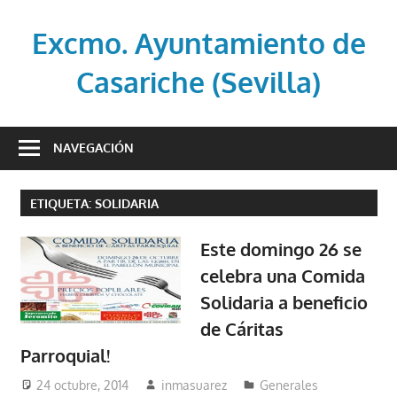
Saltar
al
Excmo. Ayuntamiento de
contenido
Casariche (Sevilla)
Web
oficial
NAVEGACIÓN
del
Ayuntamiento
ETIQUETA:
SOLIDARIA
de
Casariche
Este domingo 26 se
(Sevilla)
celebra una Comida
Solidaria a beneficio
de Cáritas
Parroquial!
24 octubre, 2014
inmasuarez
Generales