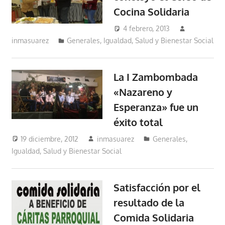
Cocina Solidaria
4 febrero, 2013
inmasuarez
Generales
,
Igualdad, Salud y Bienestar Social
La I Zambombada
«Nazareno y
Esperanza» fue un
éxito total
19 diciembre, 2012
inmasuarez
Generales
,
Igualdad, Salud y Bienestar Social
Satisfacción por el
resultado de la
Comida Solidaria