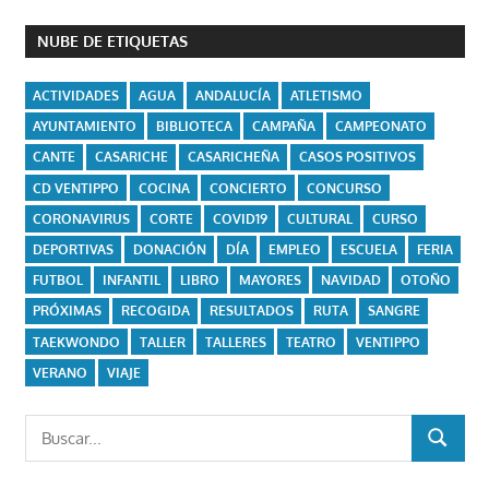
NUBE DE ETIQUETAS
ACTIVIDADES
AGUA
ANDALUCÍA
ATLETISMO
AYUNTAMIENTO
BIBLIOTECA
CAMPAÑA
CAMPEONATO
CANTE
CASARICHE
CASARICHEÑA
CASOS POSITIVOS
CD VENTIPPO
COCINA
CONCIERTO
CONCURSO
CORONAVIRUS
CORTE
COVID19
CULTURAL
CURSO
DEPORTIVAS
DONACIÓN
DÍA
EMPLEO
ESCUELA
FERIA
FUTBOL
INFANTIL
LIBRO
MAYORES
NAVIDAD
OTOÑO
PRÓXIMAS
RECOGIDA
RESULTADOS
RUTA
SANGRE
TAEKWONDO
TALLER
TALLERES
TEATRO
VENTIPPO
VERANO
VIAJE
Buscar:
BUSCAR