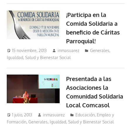
¡Participa en la
Comida Solidaria a
beneficio de Cáritas
Parroquial!
15 noviembre, 2013
inmasuarez
Generales
,
Igualdad, Salud y Bienestar Social
Presentada a las
Asociaciones la
Comunidad Solidaria
Local Comcasol
1 julio, 2013
inmasuarez
Educación, Empleo y
Formación
,
Generales
,
Igualdad, Salud y Bienestar Social