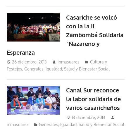
Casariche se volcó
con la la II
Zambombá Solidaria
“Nazareno y
Esperanza
26 diciembre, 2013
inmasuarez
Cultura y
Festejos
,
Generales
,
Igualdad, Salud y Bienestar Social
Canal Sur reconoce
la labor solidaria de
varios casaricheños
13 diciembre, 2013
inmasuarez
Generales
,
Igualdad, Salud y Bienestar Social