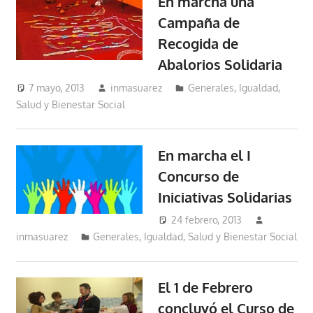
En marcha una
Campaña de
Recogida de
Abalorios Solidaria
7 mayo, 2013
inmasuarez
Generales
,
Igualdad,
Salud y Bienestar Social
En marcha el I
Concurso de
Iniciativas Solidarias
24 febrero, 2013
inmasuarez
Generales
,
Igualdad, Salud y Bienestar Social
El 1 de Febrero
concluyó el Curso de