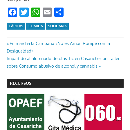
Facebook
Twitter
WhatsApp
Email
Compartir
CÁRITAS
COMIDA
SOLIDARIA
Navegación
Entrada
En marcha la Campaña «No es Amor. Rompe con la
anterior:
Desigualdad»
de
Entrada
Impartido al alumnado de «Las Tic en Casariche» un Taller
entradas
siguiente:
sobre Consumo abusivo de alcohol y cannabis
RECURSOS