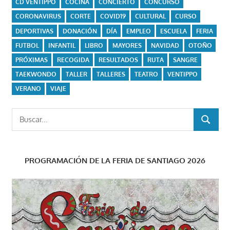
CD VENTIPPO
COCINA
CONCIERTO
CONCURSO
CORONAVIRUS
CORTE
COVID19
CULTURAL
CURSO
DEPORTIVAS
DONACIÓN
DÍA
EMPLEO
ESCUELA
FERIA
FUTBOL
INFANTIL
LIBRO
MAYORES
NAVIDAD
OTOÑO
PRÓXIMAS
RECOGIDA
RESULTADOS
RUTA
SANGRE
TAEKWONDO
TALLER
TALLERES
TEATRO
VENTIPPO
VERANO
VIAJE
Buscar:
BUSCAR
PROGRAMACIÓN DE LA FERIA DE SANTIAGO 2026