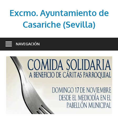
Saltar
al
Excmo. Ayuntamiento de
contenido
Casariche (Sevilla)
Web
oficial
NAVEGACIÓN
del
Ayuntamiento
de
Casariche
(Sevilla)