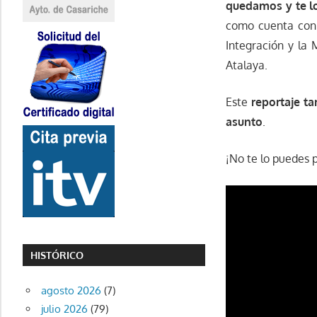
quedamos y te l
como cuenta con l
Integración y la 
Atalaya.
Este
reportaje t
asunto
.
¡No te lo puedes 
HISTÓRICO
agosto 2026
(7)
julio 2026
(79)