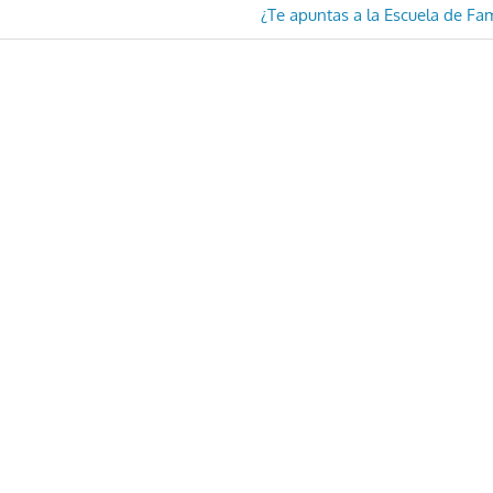
Entrada
¿Te apuntas a la Escuela de Fam
siguiente: