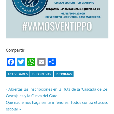
Compartir:
Facebook
Twitter
WhatsApp
Email
Compartir
ACTIVIDADES
DEPORTIVAS
PRÓXIMAS
Navegación
Entrada
Abiertas las inscripciones en la Ruta de la ‘Cascada de los
anterior:
Cascajales y la Cueva del Gato’
de
Entrada
Que nadie nos haga sentir inferiores: Todos contra el acoso
entradas
siguiente:
escolar