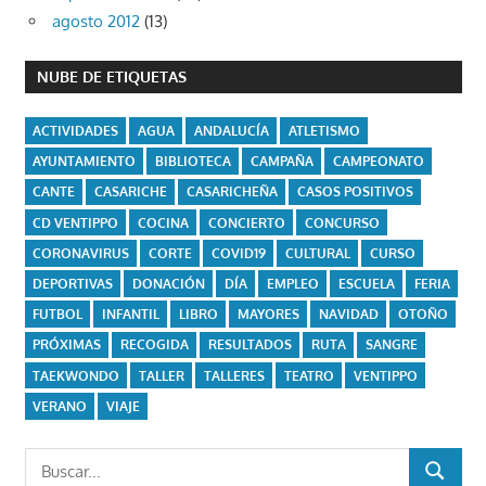
agosto 2012
(13)
NUBE DE ETIQUETAS
ACTIVIDADES
AGUA
ANDALUCÍA
ATLETISMO
AYUNTAMIENTO
BIBLIOTECA
CAMPAÑA
CAMPEONATO
CANTE
CASARICHE
CASARICHEÑA
CASOS POSITIVOS
CD VENTIPPO
COCINA
CONCIERTO
CONCURSO
CORONAVIRUS
CORTE
COVID19
CULTURAL
CURSO
DEPORTIVAS
DONACIÓN
DÍA
EMPLEO
ESCUELA
FERIA
FUTBOL
INFANTIL
LIBRO
MAYORES
NAVIDAD
OTOÑO
PRÓXIMAS
RECOGIDA
RESULTADOS
RUTA
SANGRE
TAEKWONDO
TALLER
TALLERES
TEATRO
VENTIPPO
VERANO
VIAJE
Buscar:
BUSCAR