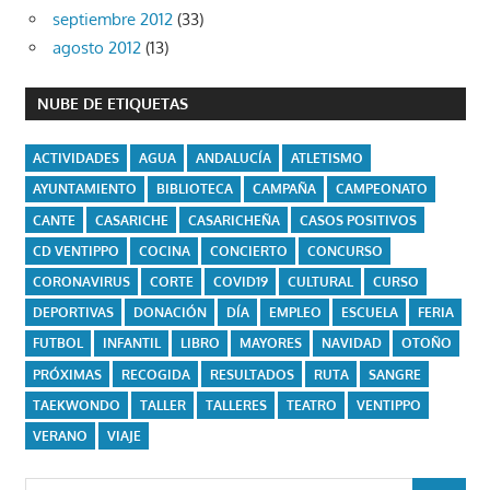
septiembre 2012
(33)
agosto 2012
(13)
NUBE DE ETIQUETAS
ACTIVIDADES
AGUA
ANDALUCÍA
ATLETISMO
AYUNTAMIENTO
BIBLIOTECA
CAMPAÑA
CAMPEONATO
CANTE
CASARICHE
CASARICHEÑA
CASOS POSITIVOS
CD VENTIPPO
COCINA
CONCIERTO
CONCURSO
CORONAVIRUS
CORTE
COVID19
CULTURAL
CURSO
DEPORTIVAS
DONACIÓN
DÍA
EMPLEO
ESCUELA
FERIA
FUTBOL
INFANTIL
LIBRO
MAYORES
NAVIDAD
OTOÑO
PRÓXIMAS
RECOGIDA
RESULTADOS
RUTA
SANGRE
TAEKWONDO
TALLER
TALLERES
TEATRO
VENTIPPO
VERANO
VIAJE