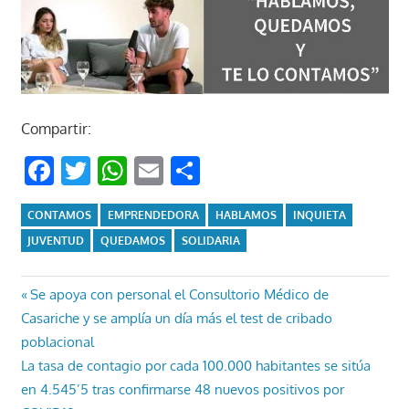
Compartir:
Facebook
Twitter
WhatsApp
Email
Compartir
CONTAMOS
EMPRENDEDORA
HABLAMOS
INQUIETA
JUVENTUD
QUEDAMOS
SOLIDARIA
Navegación
Entrada
Se apoya con personal el Consultorio Médico de
anterior:
Casariche y se amplía un día más el test de cribado
de
poblacional
entradas
Entrada
La tasa de contagio por cada 100.000 habitantes se sitúa
siguiente:
en 4.545’5 tras confirmarse 48 nuevos positivos por