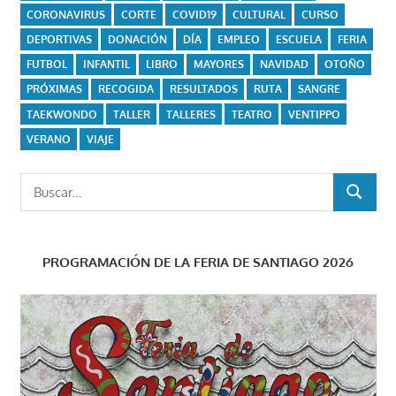
CORONAVIRUS
CORTE
COVID19
CULTURAL
CURSO
DEPORTIVAS
DONACIÓN
DÍA
EMPLEO
ESCUELA
FERIA
FUTBOL
INFANTIL
LIBRO
MAYORES
NAVIDAD
OTOÑO
PRÓXIMAS
RECOGIDA
RESULTADOS
RUTA
SANGRE
TAEKWONDO
TALLER
TALLERES
TEATRO
VENTIPPO
VERANO
VIAJE
Buscar:
BUSCAR
PROGRAMACIÓN DE LA FERIA DE SANTIAGO 2026