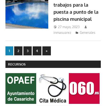
trabajos para la
puesta a punto de la
piscina municipal
27 mayo, 2023
inmasuarez
Generales
Paginación
Entradas
1
2
3
4
»
siguientes
de
RECURSOS
entradas