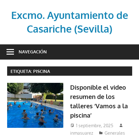
Saltar
al
Excmo. Ayuntamiento de
contenido
Casariche (Sevilla)
Web
oficial
NAVEGACIÓN
del
Ayuntamiento
ETIQUETA:
PISCINA
de
Casariche
Disponible el video
(Sevilla)
resumen de los
talleres ‘Vamos a la
piscina’
1 septiembre, 2025
inmasuarez
Generales