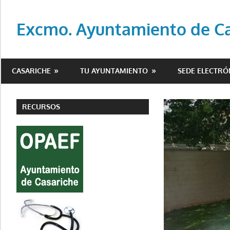
Saltar
al
Excmo. Ayuntamiento de Cas
contenido
Web
oficial
CASARICHE
TU AYUNTAMIENTO
SEDE ELECTRÓ
del
Ayuntamiento
de
RECURSOS
Casariche
(Sevilla)