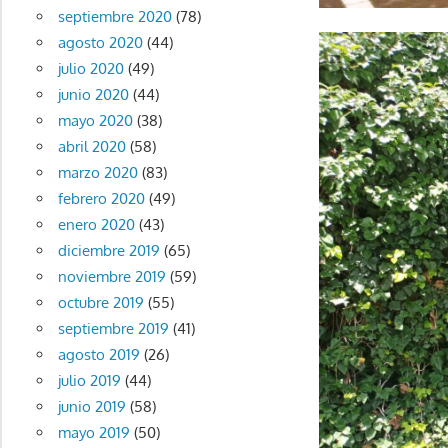
septiembre 2020
(78)
agosto 2020
(44)
julio 2020
(49)
junio 2020
(44)
mayo 2020
(38)
abril 2020
(58)
marzo 2020
(83)
febrero 2020
(49)
enero 2020
(43)
diciembre 2019
(65)
noviembre 2019
(59)
octubre 2019
(55)
septiembre 2019
(41)
agosto 2019
(26)
julio 2019
(44)
junio 2019
(58)
mayo 2019
(50)