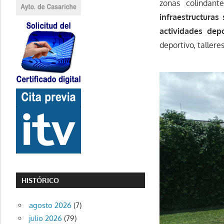
zonas colindan
infraestructuras
actividades depo
deportivo, talleres
HISTÓRICO
agosto 2026
(7)
julio 2026
(79)