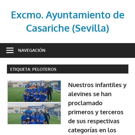
Saltar
al
Excmo. Ayuntamiento de
contenido
Casariche (Sevilla)
Web
oficial
NAVEGACIÓN
del
Ayuntamiento
ETIQUETA:
PELOTEROS
de
Casariche
Nuestros infantiles y
(Sevilla)
alevines se han
proclamado
primeros y terceros
de sus respectivas
categorías en los