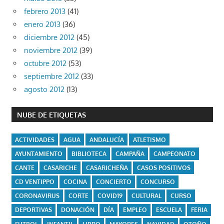
febrero 2013
(41)
enero 2013
(36)
diciembre 2012
(45)
noviembre 2012
(39)
octubre 2012
(53)
septiembre 2012
(33)
agosto 2012
(13)
NUBE DE ETIQUETAS
ACTIVIDADES
AGUA
ANDALUCÍA
ATLETISMO
AYUNTAMIENTO
BIBLIOTECA
CAMPAÑA
CAMPEONATO
CANTE
CASARICHE
CASARICHEÑA
CASOS POSITIVOS
CD VENTIPPO
COCINA
CONCIERTO
CONCURSO
CORONAVIRUS
CORTE
COVID19
CULTURAL
CURSO
DEPORTIVAS
DONACIÓN
DÍA
EMPLEO
ESCUELA
FERIA