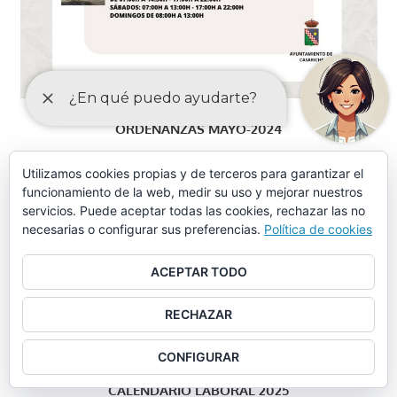
ORDENANZAS MAYO-2024
Ordenanza piscina municipal, instalaciones deportivas y
Utilizamos cookies propias y de terceros para garantizar el
funcionamiento de la web, medir su uso y mejorar nuestros
otros servicios similares (aprobación provisional)
servicios. Puede aceptar todas las cookies, rechazar las no
necesarias o configurar sus preferencias.
Política de cookies
Ordenanza piscina municipal, instalaciones deportivas y
otros servicios similares (tasas)
ACEPTAR TODO
Ordenanza municipal de limpieza (aprobación provisional)
RECHAZAR
Ordenanza municipal de limpieza (artículos)
CONFIGURAR
CALENDARIO LABORAL 2025