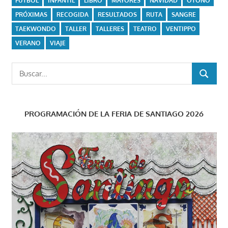
FUTBOL
INFANTIL
LIBRO
MAYORES
NAVIDAD
OTOÑO
PRÓXIMAS
RECOGIDA
RESULTADOS
RUTA
SANGRE
TAEKWONDO
TALLER
TALLERES
TEATRO
VENTIPPO
VERANO
VIAJE
Buscar:
BUSCAR
PROGRAMACIÓN DE LA FERIA DE SANTIAGO 2026