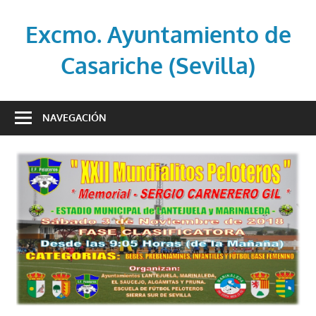
Saltar
al
Excmo. Ayuntamiento de
contenido
Casariche (Sevilla)
Web
oficial
NAVEGACIÓN
del
Ayuntamiento
de
Casariche
(Sevilla)