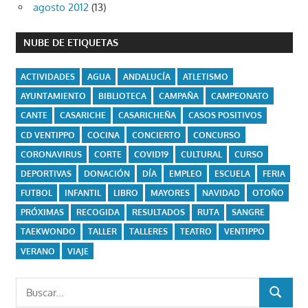
agosto 2012
(13)
NUBE DE ETIQUETAS
ACTIVIDADES
AGUA
ANDALUCÍA
ATLETISMO
AYUNTAMIENTO
BIBLIOTECA
CAMPAÑA
CAMPEONATO
CANTE
CASARICHE
CASARICHEÑA
CASOS POSITIVOS
CD VENTIPPO
COCINA
CONCIERTO
CONCURSO
CORONAVIRUS
CORTE
COVID19
CULTURAL
CURSO
DEPORTIVAS
DONACIÓN
DÍA
EMPLEO
ESCUELA
FERIA
FUTBOL
INFANTIL
LIBRO
MAYORES
NAVIDAD
OTOÑO
PRÓXIMAS
RECOGIDA
RESULTADOS
RUTA
SANGRE
TAEKWONDO
TALLER
TALLERES
TEATRO
VENTIPPO
VERANO
VIAJE
Buscar:
BUSCAR