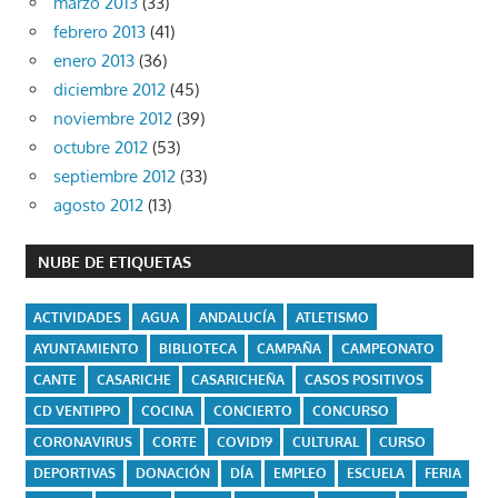
marzo 2013
(33)
febrero 2013
(41)
enero 2013
(36)
diciembre 2012
(45)
noviembre 2012
(39)
octubre 2012
(53)
septiembre 2012
(33)
agosto 2012
(13)
NUBE DE ETIQUETAS
ACTIVIDADES
AGUA
ANDALUCÍA
ATLETISMO
AYUNTAMIENTO
BIBLIOTECA
CAMPAÑA
CAMPEONATO
CANTE
CASARICHE
CASARICHEÑA
CASOS POSITIVOS
CD VENTIPPO
COCINA
CONCIERTO
CONCURSO
CORONAVIRUS
CORTE
COVID19
CULTURAL
CURSO
DEPORTIVAS
DONACIÓN
DÍA
EMPLEO
ESCUELA
FERIA