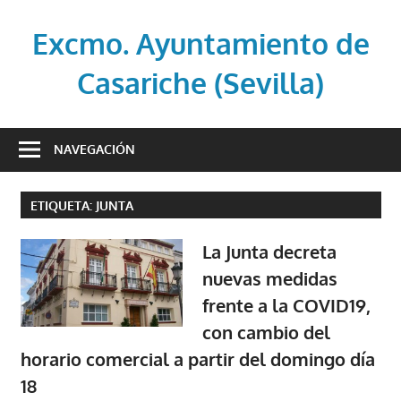
Saltar
al
Excmo. Ayuntamiento de
contenido
Casariche (Sevilla)
Web
oficial
NAVEGACIÓN
del
Ayuntamiento
ETIQUETA:
JUNTA
de
Casariche
La Junta decreta
(Sevilla)
nuevas medidas
frente a la COVID19,
con cambio del
horario comercial a partir del domingo día
18