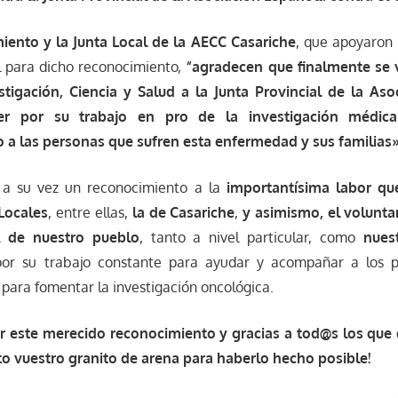
ento y la Junta Local de la AECC
Casariche
, que apoyaron 
al para dicho reconocimiento,
“agradecen que finalmente se v
tigación, Ciencia y Salud a la Junta Provincial de la As
er por su trabajo en pro de la investigación médi
 las personas que sufren esta enfermedad y sus familias
 a su vez un reconocimiento a la
importantísima labor q
 Locales
, entre ellas,
la de Casariche
,
y asimismo, el volunta
el
de nuestro pueblo
, tanto a nivel particular, como
nues
por su trabajo constante para ayudar y acompañar a los p
o para fomentar la investigación oncológica.
r este merecido reconocimiento y gracias a tod@s los que
to vuestro granito de arena para haberlo hecho posible!