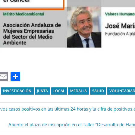
ook
tter
WhatsApp
Email
Compartir
INVESTIGACIÓN
JUNTA
LOCAL
MEDALLA
SALUD
VOLUNTARIA
ón
os casos positivos en las últimas 24 horas y la cifra de positivos 
Entrada
Abierto el plazo de inscripción en el Taller “Desarrollo de Hab
siguiente: