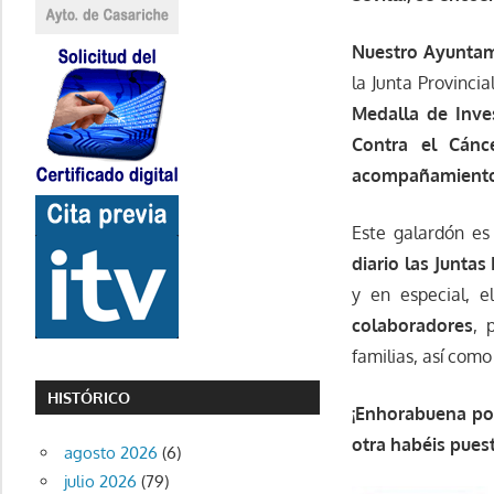
Nuestro Ayuntami
la Junta Provinci
Medalla de Inves
Contra el Cánc
acompañamiento a
Este galardón es
diario las Juntas
y en especial, 
colaboradores
, 
familias, así com
HISTÓRICO
¡Enhorabuena po
otra habéis pues
agosto 2026
(6)
julio 2026
(79)