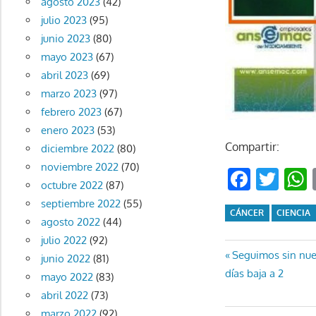
agosto 2023
(42)
julio 2023
(95)
junio 2023
(80)
mayo 2023
(67)
abril 2023
(69)
marzo 2023
(97)
febrero 2023
(67)
enero 2023
(53)
Compartir:
diciembre 2022
(80)
noviembre 2022
(70)
Faceb
Twi
octubre 2022
(87)
septiembre 2022
(55)
CÁNCER
CIENCIA
agosto 2022
(44)
julio 2022
(92)
Navegaci
Entrada
Seguimos sin nuev
junio 2022
(81)
anterior:
días baja a 2
mayo 2022
(83)
de
abril 2022
(73)
entradas
marzo 2022
(92)