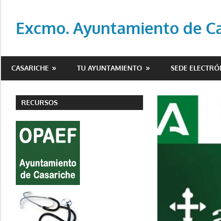
Saltar
al
Excmo. Ayuntamiento de Cas
contenido
Web
oficial
CASARICHE
TU AYUNTAMIENTO
SEDE ELECTRÓ
del
Ayuntamiento
de
RECURSOS
Casariche
(Sevilla)