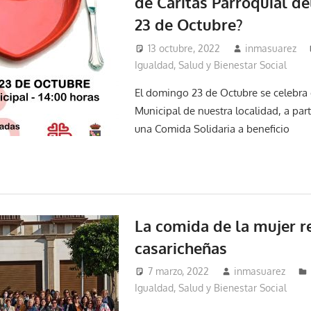
de Cáritas Parroquial d
23 de Octubre?
13 octubre, 2022
inmasuarez
Igualdad, Salud y Bienestar Social
El domingo 23 de Octubre se celebra 
Municipal de nuestra localidad, a parti
una Comida Solidaria a beneficio
La comida de la mujer r
casaricheñas
7 marzo, 2022
inmasuarez
Igualdad, Salud y Bienestar Social