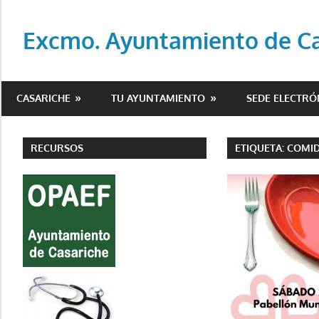
Saltar
al
Excmo. Ayuntamiento de Cas
contenido
Web
oficial
CASARICHE
TU AYUNTAMIENTO
SEDE ELECTRÓ
del
Ayuntamiento
de
RECURSOS
ETIQUETA:
COMI
Casariche
(Sevilla)