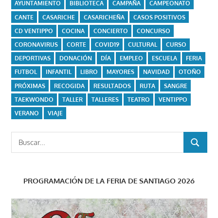
AYUNTAMIENTO
BIBLIOTECA
CAMPAÑA
CAMPEONATO
CANTE
CASARICHE
CASARICHEÑA
CASOS POSITIVOS
CD VENTIPPO
COCINA
CONCIERTO
CONCURSO
CORONAVIRUS
CORTE
COVID19
CULTURAL
CURSO
DEPORTIVAS
DONACIÓN
DÍA
EMPLEO
ESCUELA
FERIA
FUTBOL
INFANTIL
LIBRO
MAYORES
NAVIDAD
OTOÑO
PRÓXIMAS
RECOGIDA
RESULTADOS
RUTA
SANGRE
TAEKWONDO
TALLER
TALLERES
TEATRO
VENTIPPO
VERANO
VIAJE
Buscar:
BUSCAR
PROGRAMACIÓN DE LA FERIA DE SANTIAGO 2026