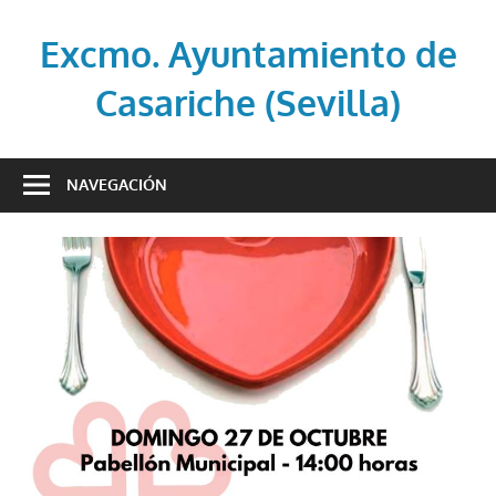
Saltar
al
Excmo. Ayuntamiento de
contenido
Casariche (Sevilla)
Web
oficial
NAVEGACIÓN
del
Ayuntamiento
de
Casariche
(Sevilla)