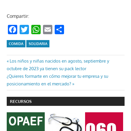
Compartir:
Facebook
Twitter
WhatsApp
Email
Compartir
COMIDA
SOLIDARIA
Navegación
Entrada
Los niños y niñas nacidos en agosto, septiembre y
anterior:
octubre de 2023 ya tienen su pack lector
de
Entrada
¿Quieres formarte en cómo mejorar tu empresa y su
entradas
siguiente:
posicionamiento en el mercado?
RECURSOS