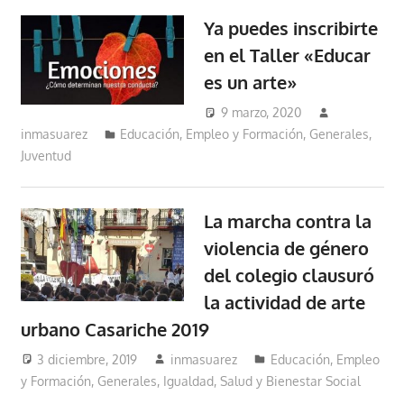
Ya puedes inscribirte
en el Taller «Educar
es un arte»
9 marzo, 2020
inmasuarez
Educación, Empleo y Formación
,
Generales
,
Juventud
La marcha contra la
violencia de género
del colegio clausuró
la actividad de arte
urbano Casariche 2019
3 diciembre, 2019
inmasuarez
Educación, Empleo
y Formación
,
Generales
,
Igualdad, Salud y Bienestar Social