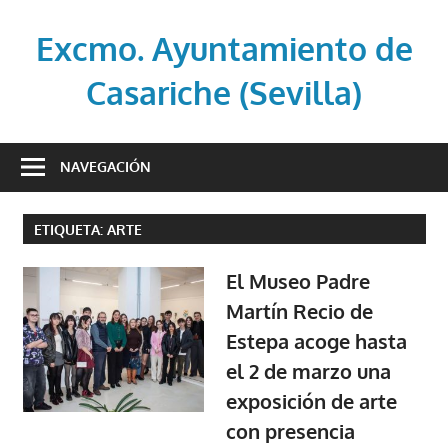
Saltar
al
Excmo. Ayuntamiento de
contenido
Casariche (Sevilla)
Web
oficial
NAVEGACIÓN
del
Ayuntamiento
ETIQUETA:
ARTE
de
Casariche
El Museo Padre
(Sevilla)
Martín Recio de
Estepa acoge hasta
el 2 de marzo una
exposición de arte
con presencia