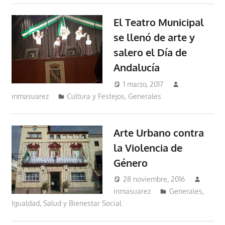
El Teatro Municipal
se llenó de arte y
salero el Día de
Andalucía
1 marzo, 2017
inmasuarez
Cultura y Festejos
,
Generales
Arte Urbano contra
la Violencia de
Género
28 noviembre, 2016
inmasuarez
Generales
,
Igualdad, Salud y Bienestar Social