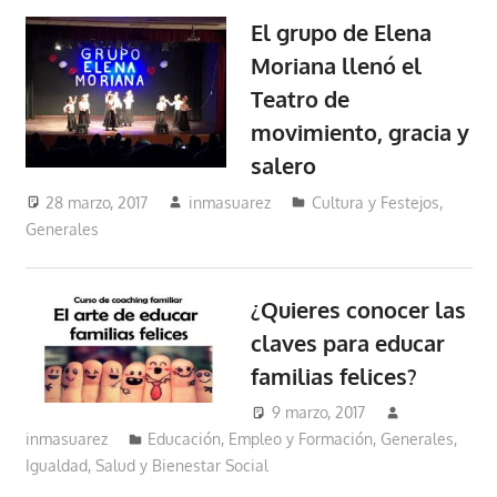
El grupo de Elena
Moriana llenó el
Teatro de
movimiento, gracia y
salero
28 marzo, 2017
inmasuarez
Cultura y Festejos
,
Generales
¿Quieres conocer las
claves para educar
familias felices?
9 marzo, 2017
inmasuarez
Educación, Empleo y Formación
,
Generales
,
Igualdad, Salud y Bienestar Social