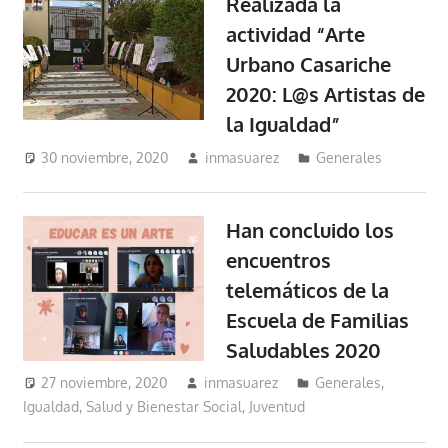
Realizada la
actividad “Arte
Urbano Casariche
2020: L@s Artistas de
la Igualdad”
30 noviembre, 2020
inmasuarez
Generales
Han concluido los
encuentros
telemáticos de la
Escuela de Familias
Saludables 2020
27 noviembre, 2020
inmasuarez
Generales
,
Igualdad, Salud y Bienestar Social
,
Juventud