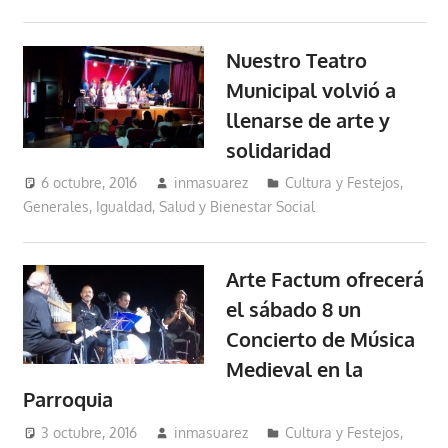
Nuestro Teatro
Municipal volvió a
llenarse de arte y
solidaridad
6 octubre, 2016
inmasuarez
Cultura y Festejos
,
Generales
,
Igualdad, Salud y Bienestar Social
Arte Factum ofrecerá
el sábado 8 un
Concierto de Música
Medieval en la
Parroquia
3 octubre, 2016
inmasuarez
Cultura y Festejos
,