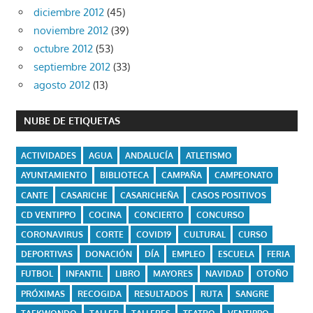
diciembre 2012
(45)
noviembre 2012
(39)
octubre 2012
(53)
septiembre 2012
(33)
agosto 2012
(13)
NUBE DE ETIQUETAS
ACTIVIDADES
AGUA
ANDALUCÍA
ATLETISMO
AYUNTAMIENTO
BIBLIOTECA
CAMPAÑA
CAMPEONATO
CANTE
CASARICHE
CASARICHEÑA
CASOS POSITIVOS
CD VENTIPPO
COCINA
CONCIERTO
CONCURSO
CORONAVIRUS
CORTE
COVID19
CULTURAL
CURSO
DEPORTIVAS
DONACIÓN
DÍA
EMPLEO
ESCUELA
FERIA
FUTBOL
INFANTIL
LIBRO
MAYORES
NAVIDAD
OTOÑO
PRÓXIMAS
RECOGIDA
RESULTADOS
RUTA
SANGRE