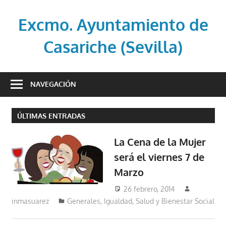
Saltar
al
Excmo. Ayuntamiento de
contenido
Casariche (Sevilla)
Web
oficial
NAVEGACIÓN
del
Ayuntamiento
ÚLTIMAS ENTRADAS
de
Casariche
La Cena de la Mujer
(Sevilla)
será el viernes 7 de
Marzo
26 febrero, 2014
inmasuarez
Generales
,
Igualdad, Salud y Bienestar Social