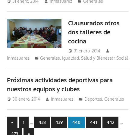
31 enero, 2014
inmasuarez
Generales
Clausurados otros
dos talleres de
cocina
31 enero, 2014
inmasuarez
Generales
,
Igualdad, Salud y Bienestar Social
Próximas actividades deportivas para
nuestros equipos y clubes
30 enero, 2014
inmasuarez
Deportes
,
Generales
Paginación
Entradas
…
…
«
1
438
439
440
441
442
anteriores
de
Entradas
473
»