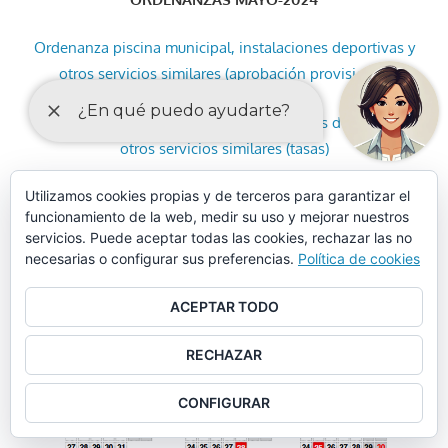
Ordenanza piscina municipal, instalaciones deportivas y
otros servicios similares (aprobación provisional)
Ordenanza piscina municipal, instalaciones deportivas y
otros servicios similares (tasas)
Utilizamos cookies propias y de terceros para garantizar el
Ordenanza municipal de limpieza (aprobación provisional)
funcionamiento de la web, medir su uso y mejorar nuestros
servicios. Puede aceptar todas las cookies, rechazar las no
Ordenanza municipal de limpieza (artículos)
necesarias o configurar sus preferencias.
Política de cookies
CALENDARIO LABORAL 2025
ACEPTAR TODO
RECHAZAR
CONFIGURAR