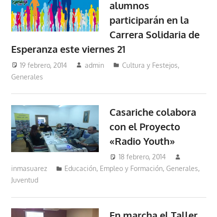
alumnos
participarán en la
Carrera Solidaria de
Esperanza este viernes 21
19 febrero, 2014
admin
Cultura y Festejos
,
Generales
Casariche colabora
con el Proyecto
«Radio Youth»
18 febrero, 2014
inmasuarez
Educación, Empleo y Formación
,
Generales
,
Juventud
En marcha el Taller