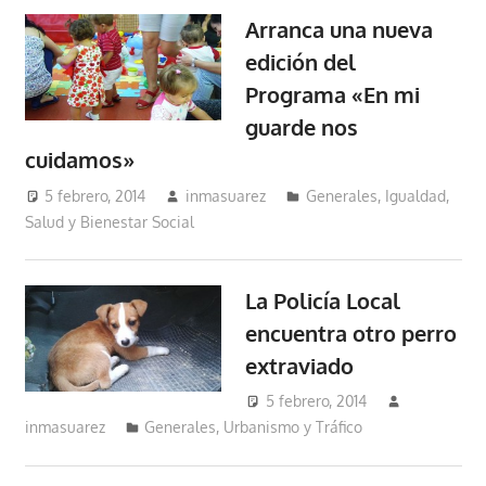
Arranca una nueva
edición del
Programa «En mi
guarde nos
cuidamos»
5 febrero, 2014
inmasuarez
Generales
,
Igualdad,
Salud y Bienestar Social
La Policía Local
encuentra otro perro
extraviado
5 febrero, 2014
inmasuarez
Generales
,
Urbanismo y Tráfico