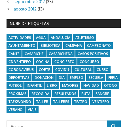
septiembre 2012
(33)
agosto 2012
(13)
NUBE DE ETIQUETAS
ACTIVIDADES
AGUA
ANDALUCÍA
ATLETISMO
AYUNTAMIENTO
BIBLIOTECA
CAMPAÑA
CAMPEONATO
CANTE
CASARICHE
CASARICHEÑA
CASOS POSITIVOS
CD VENTIPPO
COCINA
CONCIERTO
CONCURSO
CORONAVIRUS
CORTE
COVID19
CULTURAL
CURSO
DEPORTIVAS
DONACIÓN
DÍA
EMPLEO
ESCUELA
FERIA
FUTBOL
INFANTIL
LIBRO
MAYORES
NAVIDAD
OTOÑO
PRÓXIMAS
RECOGIDA
RESULTADOS
RUTA
SANGRE
TAEKWONDO
TALLER
TALLERES
TEATRO
VENTIPPO
VERANO
VIAJE
Buscar: