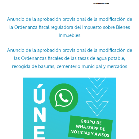
Anuncio de la aprobación provisional de la modificación de
la Ordenanza fiscal reguladora del Impuesto sobre Bienes
Inmuebles
Anuncio de la aprobación provisional de la modificación de
las Ordenanzas fiscales de las tasas de agua potable,
recogida de basuras, cementerio municipal y mercados