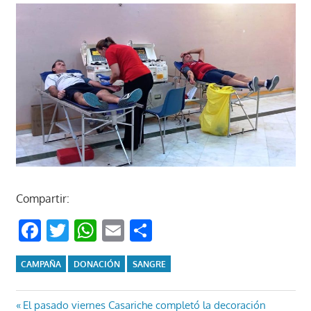
Compartir:
Facebook
Twitter
WhatsApp
Email
Compartir
CAMPAÑA
DONACIÓN
SANGRE
Navegación
Entrada
El pasado viernes Casariche completó la decoración