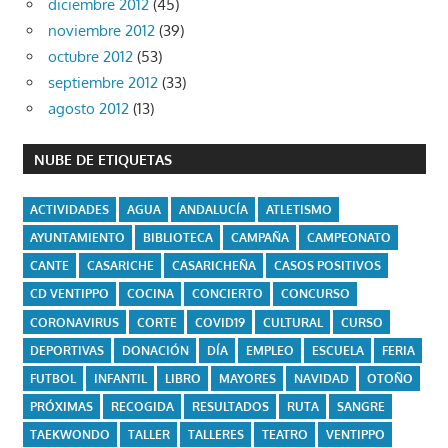
diciembre 2012
(45)
noviembre 2012
(39)
octubre 2012
(53)
septiembre 2012
(33)
agosto 2012
(13)
NUBE DE ETIQUETAS
ACTIVIDADES
AGUA
ANDALUCÍA
ATLETISMO
AYUNTAMIENTO
BIBLIOTECA
CAMPAÑA
CAMPEONATO
CANTE
CASARICHE
CASARICHEÑA
CASOS POSITIVOS
CD VENTIPPO
COCINA
CONCIERTO
CONCURSO
CORONAVIRUS
CORTE
COVID19
CULTURAL
CURSO
DEPORTIVAS
DONACIÓN
DÍA
EMPLEO
ESCUELA
FERIA
FUTBOL
INFANTIL
LIBRO
MAYORES
NAVIDAD
OTOÑO
PRÓXIMAS
RECOGIDA
RESULTADOS
RUTA
SANGRE
TAEKWONDO
TALLER
TALLERES
TEATRO
VENTIPPO