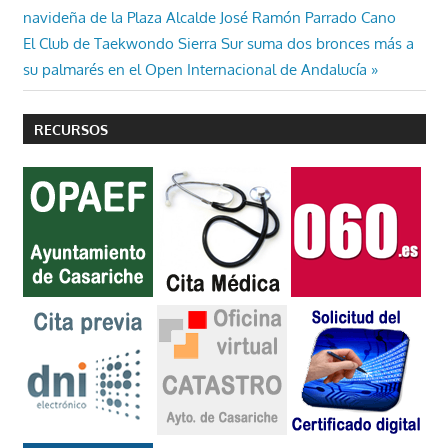
anterior:
navideña de la Plaza Alcalde José Ramón Parrado Cano
de
Entrada
El Club de Taekwondo Sierra Sur suma dos bronces más a
entradas
siguiente:
su palmarés en el Open Internacional de Andalucía
RECURSOS