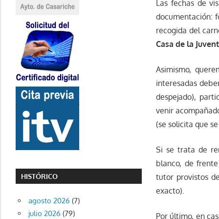
Las fechas de vi
documentación: fo
recogida del car
Casa de la Juven
Asimismo, querem
interesadas deber
despejado), parti
venir acompañado 
(se solicita que se
Si se trata de r
blanco, de frent
tutor provistos d
HISTÓRICO
exacto).
agosto 2026
(7)
julio 2026
(79)
Por último, en ca