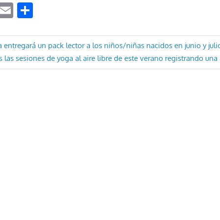
ook
tter
WhatsApp
Email
Compartir
ón
a entregará un pack lector a los niños/niñas nacidos en junio y jul
 las sesiones de yoga al aire libre de este verano registrando una 