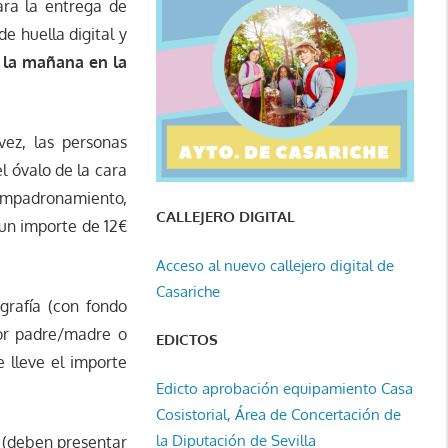
ara la entrega de
e huella digital y
e la mañana en la
ez, las personas
l óvalo de la cara
 empadronamiento,
CALLEJERO DIGITAL
un importe de 12€
Acceso al nuevo callejero digital de
Casariche
grafía (con fondo
por padre/madre o
EDICTOS
e lleve el importe
Edicto aprobación equipamiento Casa
Cosistorial, Área de Concertación de
la Diputación de Sevilla
a (deben presentar