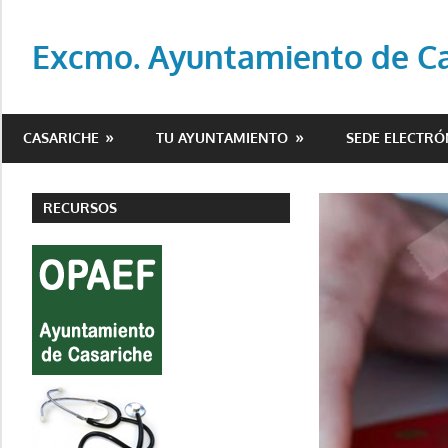
Saltar
al
Excmo. Ayuntamiento de Cas
contenido
Web
oficial
CASARICHE
TU AYUNTAMIENTO
SEDE ELECTRÓ
del
Ayuntamiento
de
RECURSOS
Casariche
(Sevilla)