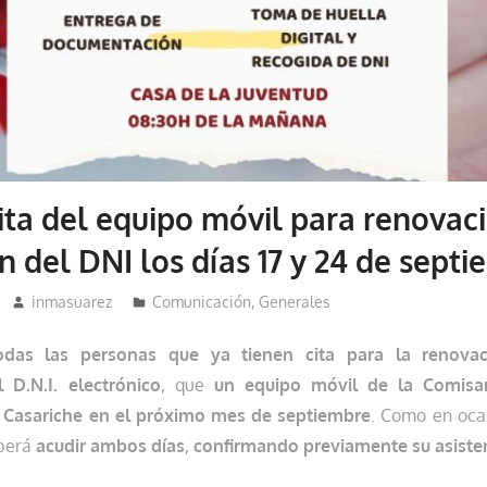
ita del equipo móvil para renovac
n del DNI los días 17 y 24 de sept
inmasuarez
Comunicación
,
Generales
odas las personas que ya tienen cita para la renova
l D.N.I. electrónico
, que
un equipo móvil de la Comisar
á Casariche en el próximo mes de septiembre
. Como en ocas
eberá
acudir ambos días
,
confirmando previamente su asisten