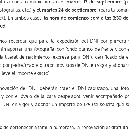
sita a nuestro municipio son el
martes 17 de septiembre
(p
tografías, etc.)
y el martes 24 de septiembre
(para la toma d
net). En ambos casos,
la hora de comienzo será a las 8:30 d
tud.
os recordar que para la expedición del DNI por primera v
án aportar, una fotografía (con fondo blanco, de frente y con e
da literal de nacimiento (expresa para DNI), certificado de
por padre/madre o tutor provistos de DNI en vigor y abonar 
 lleve el importe exacto).
enovación del DNI, deberán traer el DNI caducado, una foto
e y con el óvalo de la cara despejado), venir acompañado 
e DNI en vigor y abonar un importe de 12€ (se solicita que s
so de pertenecer a familia numerosa, la renovación es gratuit