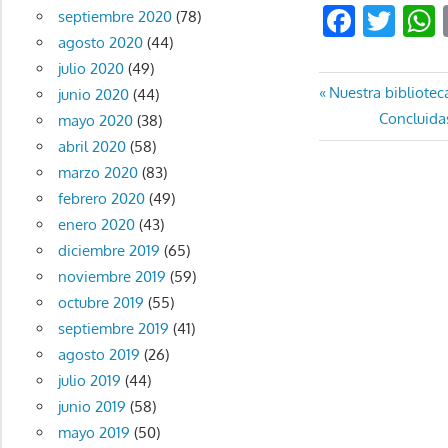
Faceb
Twi
septiembre 2020
(78)
agosto 2020
(44)
julio 2020
(49)
Navegaci
Entrada
Nuestra bibliotec
junio 2020
(44)
anterior:
Entrada
Concluidas
mayo 2020
(38)
de
siguiente:
abril 2020
(58)
entradas
marzo 2020
(83)
febrero 2020
(49)
enero 2020
(43)
diciembre 2019
(65)
noviembre 2019
(59)
octubre 2019
(55)
septiembre 2019
(41)
agosto 2019
(26)
julio 2019
(44)
junio 2019
(58)
mayo 2019
(50)