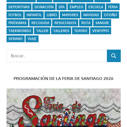
DEPORTIVAS
DONACIÓN
DÍA
EMPLEO
ESCUELA
FERIA
FUTBOL
INFANTIL
LIBRO
MAYORES
NAVIDAD
OTOÑO
PRÓXIMAS
RECOGIDA
RESULTADOS
RUTA
SANGRE
TAEKWONDO
TALLER
TALLERES
TEATRO
VENTIPPO
VERANO
VIAJE
Buscar:
BUSCAR
PROGRAMACIÓN DE LA FERIA DE SANTIAGO 2026