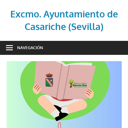
Saltar
al
Excmo. Ayuntamiento de
contenido
Casariche (Sevilla)
Web
oficial
NAVEGACIÓN
del
Ayuntamiento
de
Casariche
(Sevilla)