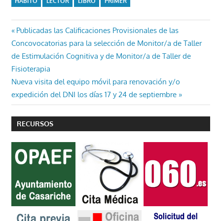
HÁBITO
LECTOR
LIBRO
PRIMER
Navegación
Entrada
Publicadas las Calificaciones Provisionales de las
anterior:
Concovocatorias para la selección de Monitor/a de Taller
de
de Estimulación Cognitiva y de Monitor/a de Taller de
entradas
Fisioterapia
Entrada
Nueva visita del equipo móvil para renovación y/o
siguiente:
expedición del DNI los días 17 y 24 de septiembre
RECURSOS