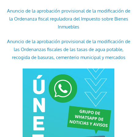
Anuncio de la aprobación provisional de la modificación de
la Ordenanza fiscal reguladora del Impuesto sobre Bienes
Inmuebles
Anuncio de la aprobación provisional de la modificación de
las Ordenanzas fiscales de las tasas de agua potable,
recogida de basuras, cementerio municipal y mercados