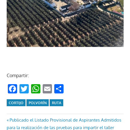
Compartir:
Facebook
Twitter
WhatsApp
Email
Compartir
CORTIJO
POLVORÍN
RUTA
Navegación
Entrada
Publicado el Listado Provisional de Aspirantes Admitidos
anterior:
para la realización de las pruebas para impartir el taller