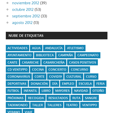
noviembre 2012
(39)
octubre 2012
(53)
septiembre 2012
(33)
agosto 2012
(13)
NUBE DE ETIQUETAS
ACTIVIDADES
AGUA
ANDALUCÍA
ATLETISMO
AYUNTAMIENTO
BIBLIOTECA
CAMPAÑA
CAMPEONATO
CANTE
CASARICHE
CASARICHEÑA
CASOS POSITIVOS
CD VENTIPPO
COCINA
CONCIERTO
CONCURSO
CORONAVIRUS
CORTE
COVID19
CULTURAL
CURSO
DEPORTIVAS
DONACIÓN
DÍA
EMPLEO
ESCUELA
FERIA
FUTBOL
INFANTIL
LIBRO
MAYORES
NAVIDAD
OTOÑO
PRÓXIMAS
RECOGIDA
RESULTADOS
RUTA
SANGRE
TAEKWONDO
TALLER
TALLERES
TEATRO
VENTIPPO
VERANO
VIAJE