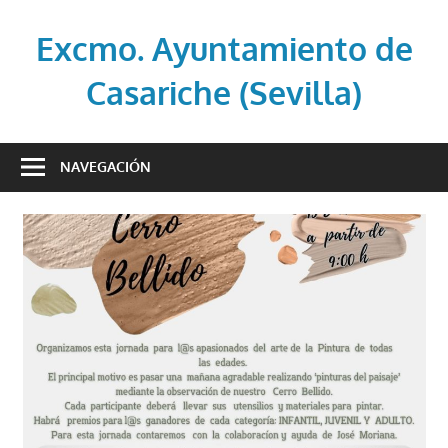
Saltar
al
Excmo. Ayuntamiento de
contenido
Casariche (Sevilla)
Web
oficial
NAVEGACIÓN
del
Ayuntamiento
de
Casariche
(Sevilla)