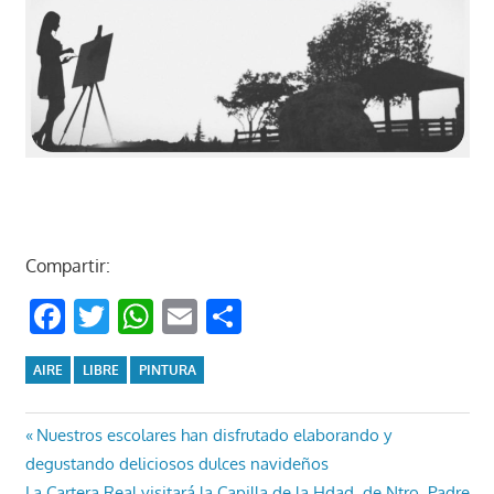
Compartir:
Facebook
Twitter
WhatsApp
Email
Compartir
AIRE
LIBRE
PINTURA
Navegación
Entrada
Nuestros escolares han disfrutado elaborando y
anterior:
degustando deliciosos dulces navideños
de
Entrada
La Cartera Real visitará la Capilla de la Hdad. de Ntro. Padre