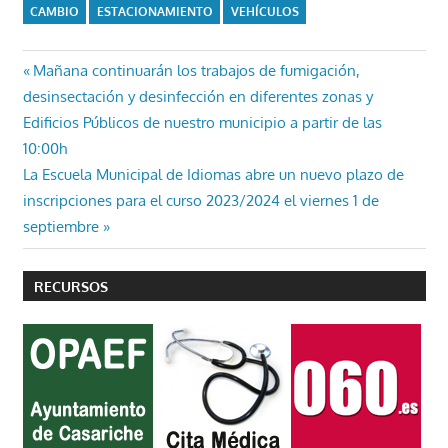
CAMBIO
ESTACIONAMIENTO
VEHÍCULOS
Navegación
Entrada
Mañana continuarán los trabajos de fumigación,
anterior:
desinsectación y desinfección en diferentes zonas y
de
Edificios Públicos de nuestro municipio a partir de las
entradas
10:00h
Entrada
La Escuela Municipal de Idiomas abre un nuevo plazo de
siguiente:
inscripciones para el curso 2023/2024 el viernes 1 de
septiembre
RECURSOS