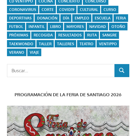
CD VENTIPPO
COCINA
CONCIERTO
CONCURSO
CORONAVIRUS
CORTE
COVID19
CULTURAL
CURSO
DEPORTIVAS
DONACIÓN
DÍA
EMPLEO
ESCUELA
FERIA
FUTBOL
INFANTIL
LIBRO
MAYORES
NAVIDAD
OTOÑO
PRÓXIMAS
RECOGIDA
RESULTADOS
RUTA
SANGRE
TAEKWONDO
TALLER
TALLERES
TEATRO
VENTIPPO
VERANO
VIAJE
Buscar:
BUSCAR
PROGRAMACIÓN DE LA FERIA DE SANTIAGO 2026