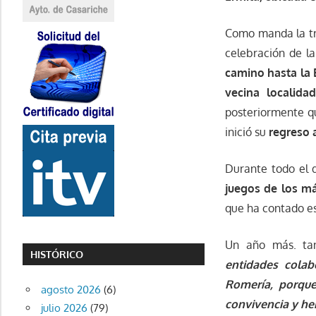
Como manda la tra
celebración de l
camino hasta la 
vecina localida
posteriormente 
inició su
regreso 
Durante todo el 
juegos de los m
que ha contado es
Un año más. ta
HISTÓRICO
entidades colab
Romería, porque
agosto 2026
(6)
convivencia y h
julio 2026
(79)