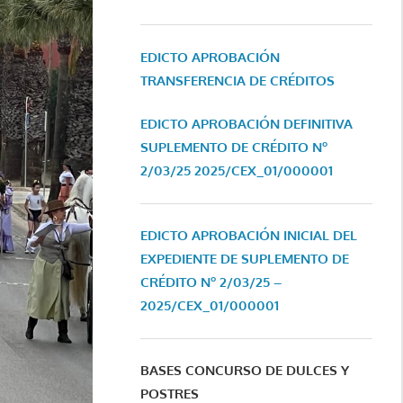
EDICTO APROBACIÓN
TRANSFERENCIA DE CRÉDITOS
EDICTO APROBACIÓN DEFINITIVA
SUPLEMENTO DE CRÉDITO Nº
2/03/25
2025/CEX_01/000001
EDICTO APROBACIÓN INICIAL DEL
EXPEDIENTE DE SUPLEMENTO DE
CRÉDITO Nº 2/03/25 –
2025/CEX_01/000001
BASES CONCURSO DE DULCES Y
POSTRES