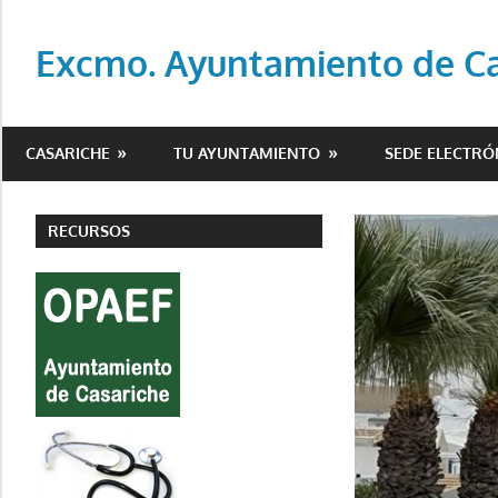
Saltar
al
Excmo. Ayuntamiento de Cas
contenido
Web
oficial
CASARICHE
TU AYUNTAMIENTO
SEDE ELECTRÓ
del
Ayuntamiento
de
RECURSOS
Casariche
(Sevilla)