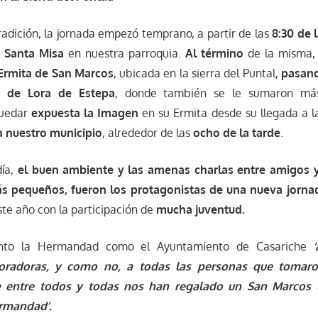
dición, la jornada empezó temprano, a partir de las
8:30 de 
a
Santa Misa
en nuestra parroquia.
Al término
de la misma
Ermita de San Marcos
, ubicada en la sierra del Puntal,
pasand
d de Lora de Estepa
, donde también se le sumaron má
quedar
expuesta la Imagen
en su Ermita desde su llegada a l
a nuestro municipio
, alrededor de las
ocho de la tarde
.
día,
el buen ambiente y las amenas charlas entre amigos y 
ás pequeños, fueron los protagonistas de una nueva jorn
te año con la participación de
mucha juventud.
nto la Hermandad como el Ayuntamiento de Casariche
oradoras, y como no, a todas las personas que tomaro
 entre todos y todas nos han regalado un San Marcos l
ermandad’.