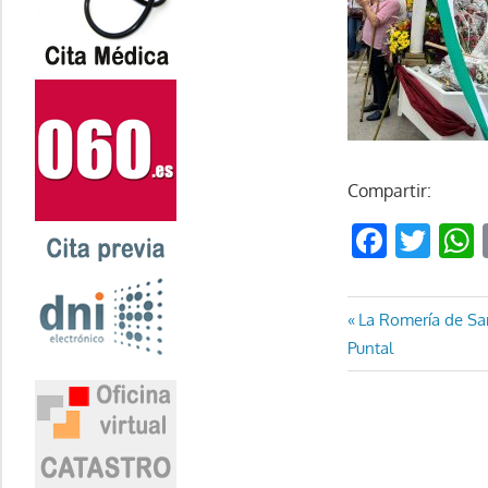
Compartir:
Faceb
Twi
Navegaci
Entrada
La Romería de San
anterior:
Puntal
de
entradas