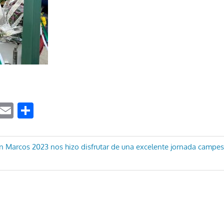
ook
tter
WhatsApp
Email
Compartir
ón
 Marcos 2023 nos hizo disfrutar de una excelente jornada campestr