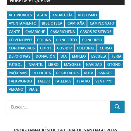
NUBE DE ETIQUETAS
ACTIVIDADES
AGUA
ANDALUCÍA
ATLETISMO
AYUNTAMIENTO
BIBLIOTECA
CAMPAÑA
CAMPEONATO
CANTE
CASARICHE
CASARICHEÑA
CASOS POSITIVOS
CD VENTIPPO
COCINA
CONCIERTO
CONCURSO
CORONAVIRUS
CORTE
COVID19
CULTURAL
CURSO
DEPORTIVAS
DONACIÓN
DÍA
EMPLEO
ESCUELA
FERIA
FUTBOL
INFANTIL
LIBRO
MAYORES
NAVIDAD
OTOÑO
PRÓXIMAS
RECOGIDA
RESULTADOS
RUTA
SANGRE
TAEKWONDO
TALLER
TALLERES
TEATRO
VENTIPPO
VERANO
VIAJE
Buscar:
BUSCAR
PROGRAMACIÓN DE LA FERIA DE SANTIAGO 2026