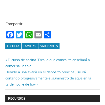
Compartir:
Facebook
Twitter
WhatsApp
Email
Compartir
ESCUELA
FAMILIAS
SALUDABLES
Navegación
Entrada
El curso de cocina ‘Eres lo que comes’ te enseñará a
anterior:
comer saludable
de
Entrada
Debido a una avería en el depósito principal, se irá
entradas
siguiente:
cortando progresivamente el suministro de agua en la
tarde noche de hoy
RECURSOS