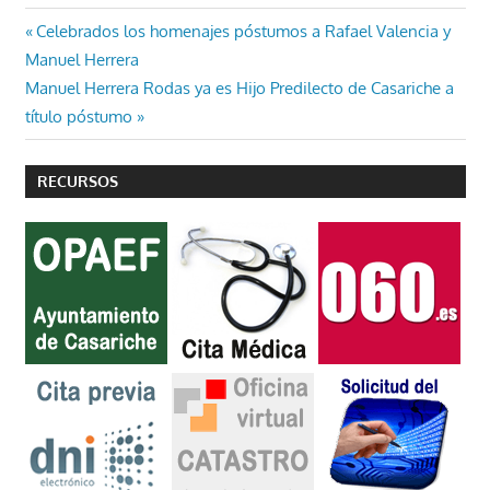
Navegación
Entrada
Celebrados los homenajes póstumos a Rafael Valencia y
anterior:
Manuel Herrera
de
Entrada
Manuel Herrera Rodas ya es Hijo Predilecto de Casariche a
entradas
siguiente:
título póstumo
RECURSOS