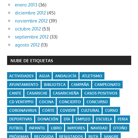
enero 2013
(36)
diciembre 2012
(45)
noviembre 2012
(39)
octubre 2012
(53)
septiembre 2012
(33)
agosto 2012
(13)
NUBE DE ETIQUETAS
ACTIVIDADES
AGUA
ANDALUCÍA
ATLETISMO
AYUNTAMIENTO
BIBLIOTECA
CAMPAÑA
CAMPEONATO
CANTE
CASARICHE
CASARICHEÑA
CASOS POSITIVOS
CD VENTIPPO
COCINA
CONCIERTO
CONCURSO
CORONAVIRUS
CORTE
COVID19
CULTURAL
CURSO
DEPORTIVAS
DONACIÓN
DÍA
EMPLEO
ESCUELA
FERIA
FUTBOL
INFANTIL
LIBRO
MAYORES
NAVIDAD
OTOÑO
PRÓXIMAS
RECOGIDA
RESULTADOS
RUTA
SANGRE