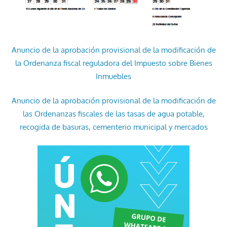
Anuncio de la aprobación provisional de la modificación de
la Ordenanza fiscal reguladora del Impuesto sobre Bienes
Inmuebles
Anuncio de la aprobación provisional de la modificación de
las Ordenanzas fiscales de las tasas de agua potable,
recogida de basuras, cementerio municipal y mercados