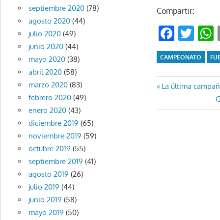
septiembre 2020
(78)
Compartir:
agosto 2020
(44)
Faceb
Twi
julio 2020
(49)
junio 2020
(44)
CAMPEONATO
FU
mayo 2020
(38)
abril 2020
(58)
Navegaci
marzo 2020
(83)
Entrada
La última campañ
febrero 2020
(49)
anterior:
E
G
de
enero 2020
(43)
s
entradas
diciembre 2019
(65)
noviembre 2019
(59)
octubre 2019
(55)
septiembre 2019
(41)
agosto 2019
(26)
julio 2019
(44)
junio 2019
(58)
mayo 2019
(50)