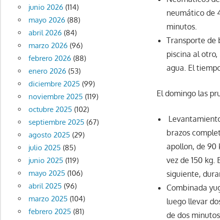
junio 2026
(114)
neumático de 4
mayo 2026
(88)
minutos.
abril 2026
(84)
Transporte de b
marzo 2026
(96)
piscina al otro
febrero 2026
(88)
agua. El tiemp
enero 2026
(53)
diciembre 2025
(99)
El domingo las pr
noviembre 2025
(119)
octubre 2025
(102)
Levantamientos
septiembre 2025
(67)
brazos complet
agosto 2025
(29)
apollon, de 90 k
julio 2025
(85)
vez de 150 kg. 
junio 2025
(119)
mayo 2025
(106)
siguiente, dur
abril 2025
(96)
Combinada yugo
marzo 2025
(104)
luego llevar d
febrero 2025
(81)
de dos minutos