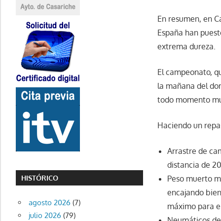
En resumen, en Ca
España han puesto
extrema dureza.
El campeonato, qu
la mañana del dom
todo momento mu
Haciendo un repas
Arrastre de cam
distancia de 2
Peso muerto má
HISTÓRICO
encajando bien
agosto 2026
(7)
máximo para el
julio 2026
(79)
Neumáticos de 