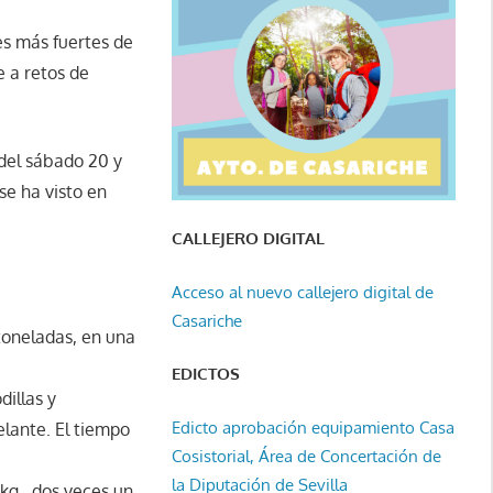
es más fuertes de
e a retos de
 del sábado 20 y
se ha visto en
CALLEJERO DIGITAL
Acceso al nuevo callejero digital de
Casariche
 toneladas, en una
EDICTOS
illas y
Edicto aprobación equipamiento Casa
elante. El tiempo
Cosistorial, Área de Concertación de
la Diputación de Sevilla
kg., dos veces un