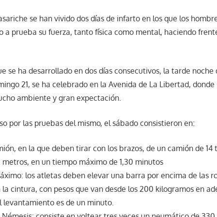
sariche se han vivido dos días de infarto en los que los hombr
 a prueba su fuerza, tanto física como mental, haciendo frent
e se ha desarrollado en dos días consecutivos, la tarde noche
ingo 21, se ha celebrado en la Avenida de La Libertad, donde 
cho ambiente y gran expectación.
o por las pruebas del mismo, el sábado consistieron en:
ión, en la que deben tirar con los brazos, de un camión de 14
0 metros, en un tiempo máximo de 1,30 minutos
ximo: los atletas deben elevar una barra por encima de las rod
 la cintura, con pesos que van desde los 200 kilogramos en ad
 levantamiento es de un minuto.
Némesis: consiste en voltear tres veces un neumático de 330 