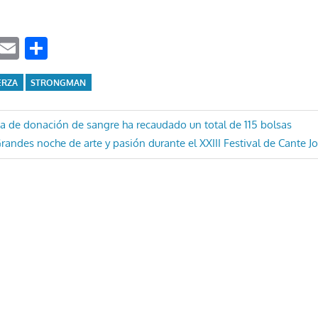
ook
tter
WhatsApp
Email
Compartir
ERZA
STRONGMAN
ón
a de donación de sangre ha recaudado un total de 115 bolsas
ntrada
randes noche de arte y pasión durante el XXIII Festival de Cante J
iguiente: