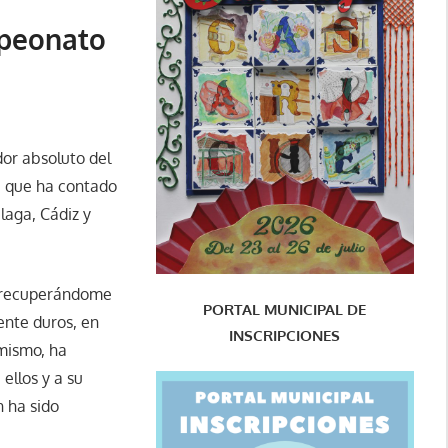
mpeonato
dor absoluto del
, que ha contado
laga, Cádiz y
r recuperándome
PORTAL MUNICIPAL DE
ente duros, en
INSCRIPCIONES
imismo, ha
ellos y a su
 ha sido