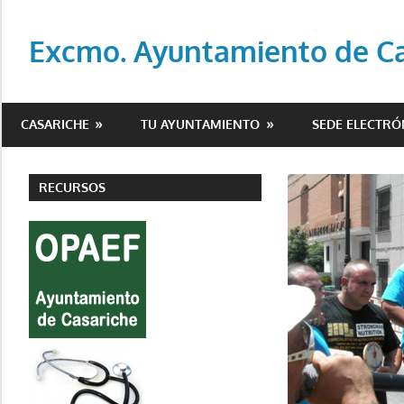
Saltar
al
Excmo. Ayuntamiento de Cas
contenido
Web
oficial
CASARICHE
TU AYUNTAMIENTO
SEDE ELECTRÓ
del
Ayuntamiento
de
RECURSOS
Casariche
(Sevilla)