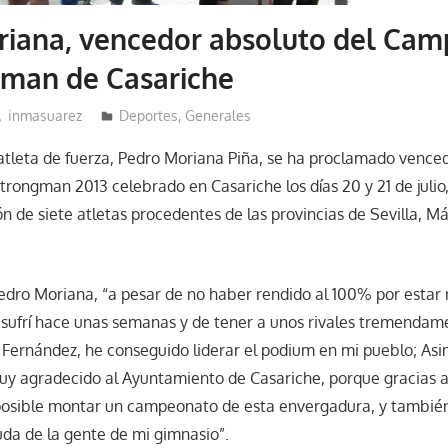
riana, vencedor absoluto del Ca
gman de Casariche
inmasuarez
Deportes
,
Generales
atleta de fuerza, Pedro Moriana Piña, se ha proclamado vence
ongman 2013 celebrado en Casariche los días 20 y 21 de julio
ón de siete atletas procedentes de las provincias de Sevilla, Má
edro Moriana, “a pesar de no haber rendido al 100% por esta
 sufrí hace unas semanas y de tener a unos rivales tremendam
o Fernández, he conseguido liderar el podium en mi pueblo; As
uy agradecido al Ayuntamiento de Casariche, porque gracias a 
posible montar un campeonato de esta envergadura, y también
uda de la gente de mi gimnasio”.