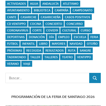
ACTIVIDADES
AGUA
ANDALUCÍA
ATLETISMO
AYUNTAMIENTO
BIBLIOTECA
CAMPAÑA
CAMPEONATO
CANTE
CASARICHE
CASARICHEÑA
CASOS POSITIVOS
CD VENTIPPO
COCINA
CONCIERTO
CONCURSO
CORONAVIRUS
CORTE
COVID19
CULTURAL
CURSO
DEPORTIVAS
DONACIÓN
DÍA
EMPLEO
ESCUELA
FERIA
FUTBOL
INFANTIL
LIBRO
MAYORES
NAVIDAD
OTOÑO
PRÓXIMAS
RECOGIDA
RESULTADOS
RUTA
SANGRE
TAEKWONDO
TALLER
TALLERES
TEATRO
VENTIPPO
VERANO
VIAJE
Buscar:
BUSCAR
PROGRAMACIÓN DE LA FERIA DE SANTIAGO 2026