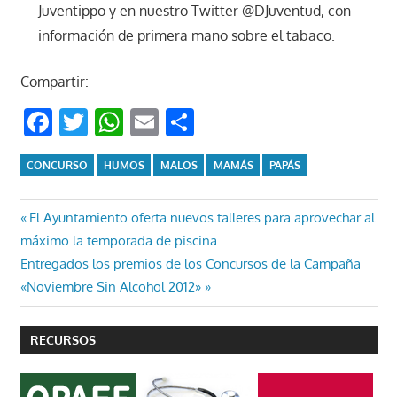
Juventippo y en nuestro Twitter @DJuventud, con
información de primera mano sobre el tabaco.
Compartir:
Facebook
Twitter
WhatsApp
Email
Compartir
CONCURSO
HUMOS
MALOS
MAMÁS
PAPÁS
Navegación
Entrada
El Ayuntamiento oferta nuevos talleres para aprovechar al
anterior:
máximo la temporada de piscina
de
Entrada
Entregados los premios de los Concursos de la Campaña
entradas
siguiente:
«Noviembre Sin Alcohol 2012»
RECURSOS