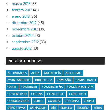
marzo 2013
(33)
febrero 2013
(41)
enero 2013
(36)
diciembre 2012
(45)
noviembre 2012
(39)
octubre 2012
(53)
septiembre 2012
(33)
agosto 2012
(13)
NUBE DE ETIQUETAS
ACTIVIDADES
AGUA
ANDALUCÍA
ATLETISMO
AYUNTAMIENTO
BIBLIOTECA
CAMPAÑA
CAMPEONATO
CANTE
CASARICHE
CASARICHEÑA
CASOS POSITIVOS
CD VENTIPPO
COCINA
CONCIERTO
CONCURSO
CORONAVIRUS
CORTE
COVID19
CULTURAL
CURSO
DEPORTIVAS
DONACIÓN
DÍA
EMPLEO
ESCUELA
FERIA