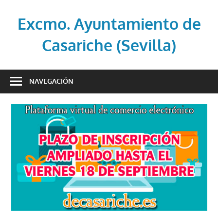
Saltar
al
Excmo. Ayuntamiento de
contenido
Casariche (Sevilla)
Web
oficial
NAVEGACIÓN
del
Ayuntamiento
de
Casariche
(Sevilla)