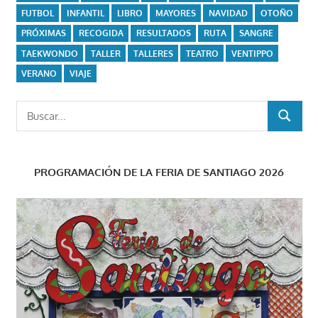
FUTBOL
INFANTIL
LIBRO
MAYORES
NAVIDAD
OTOÑO
PRÓXIMAS
RECOGIDA
RESULTADOS
RUTA
SANGRE
TAEKWONDO
TALLER
TALLERES
TEATRO
VENTIPPO
VERANO
VIAJE
Buscar:
BUSCAR
PROGRAMACIÓN DE LA FERIA DE SANTIAGO 2026