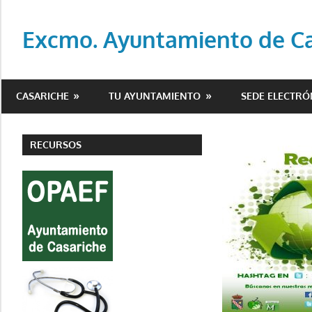
Saltar
al
Excmo. Ayuntamiento de Cas
contenido
Web
oficial
CASARICHE
TU AYUNTAMIENTO
SEDE ELECTRÓ
del
Ayuntamiento
de
RECURSOS
Casariche
(Sevilla)