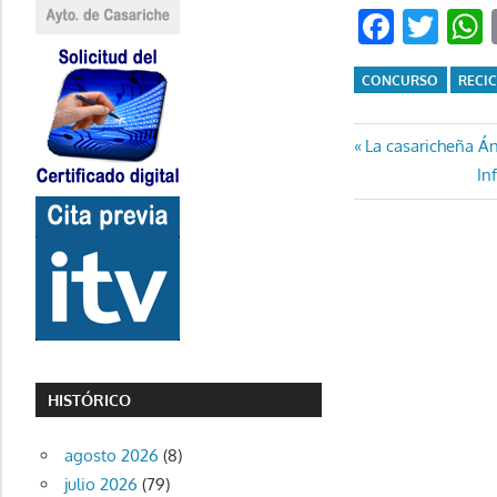
Faceb
Twi
CONCURSO
RECI
Navegaci
Entrada
La casaricheña Á
anterior:
En
In
de
si
entradas
HISTÓRICO
agosto 2026
(8)
julio 2026
(79)