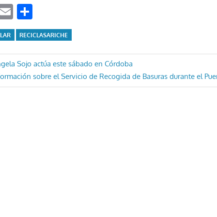
ook
tter
WhatsApp
Email
Compartir
CLAR
RECICLASARICHE
ón
ngela Sojo actúa este sábado en Córdoba
trada
formación sobre el Servicio de Recogida de Basuras durante el Pue
guiente: