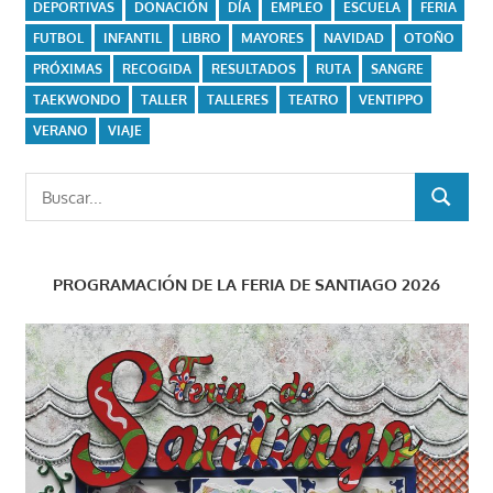
DEPORTIVAS
DONACIÓN
DÍA
EMPLEO
ESCUELA
FERIA
FUTBOL
INFANTIL
LIBRO
MAYORES
NAVIDAD
OTOÑO
PRÓXIMAS
RECOGIDA
RESULTADOS
RUTA
SANGRE
TAEKWONDO
TALLER
TALLERES
TEATRO
VENTIPPO
VERANO
VIAJE
Buscar:
BUSCAR
PROGRAMACIÓN DE LA FERIA DE SANTIAGO 2026