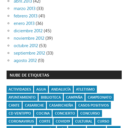
abril 2013
(42)
marzo 2013
(33)
febrero 2013
(41)
enero 2013
(36)
diciembre 2012
(45)
noviembre 2012
(39)
octubre 2012
(53)
septiembre 2012
(33)
agosto 2012
(13)
NUBE DE ETIQUETAS
ACTIVIDADES
AGUA
ANDALUCÍA
ATLETISMO
AYUNTAMIENTO
BIBLIOTECA
CAMPAÑA
CAMPEONATO
CANTE
CASARICHE
CASARICHEÑA
CASOS POSITIVOS
CD VENTIPPO
COCINA
CONCIERTO
CONCURSO
CORONAVIRUS
CORTE
COVID19
CULTURAL
CURSO