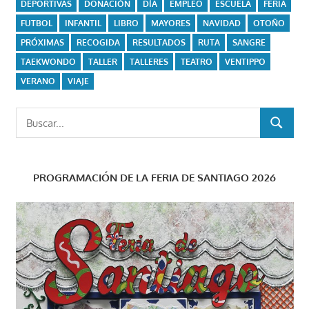
DEPORTIVAS
DONACIÓN
DÍA
EMPLEO
ESCUELA
FERIA
FUTBOL
INFANTIL
LIBRO
MAYORES
NAVIDAD
OTOÑO
PRÓXIMAS
RECOGIDA
RESULTADOS
RUTA
SANGRE
TAEKWONDO
TALLER
TALLERES
TEATRO
VENTIPPO
VERANO
VIAJE
Buscar:
BUSCAR
PROGRAMACIÓN DE LA FERIA DE SANTIAGO 2026