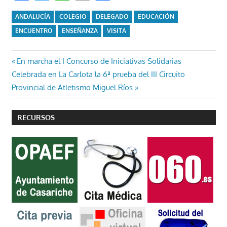
ANDALUCÍA
COLEGIO
DELEGADO
EDUCACIÓN
ENCUENTRO
ENSEÑANZA
VISITA
Navegación
Entrada
En marcha el I Concurso de Iniciativas Solidarias
Entrada
anterior:
Celebrada en La Carlota la 6ª prueba del III Circuito
de
siguiente:
Provincial de Atletismo Miguel Ríos
entradas
RECURSOS